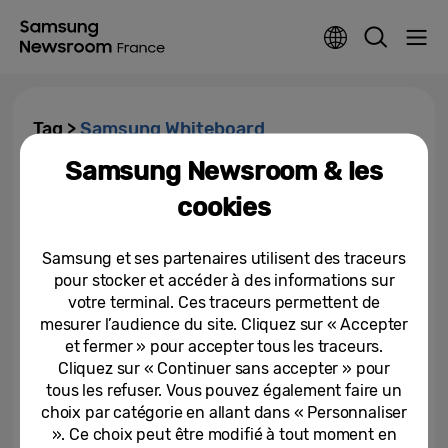
Tag >
Samsung Whiteboard
Samsung Newsroom & les
Samsung Electronics dévoile un
cookies
nouvel écran interactif sous
Android pour l’enseignement
Samsung et ses partenaires utilisent des traceurs
04-05-2023
pour stocker et accéder à des informations sur
votre terminal. Ces traceurs permettent de
mesurer l’audience du site. Cliquez sur « Accepter
et fermer » pour accepter tous les traceurs.
Cliquez sur « Continuer sans accepter » pour
tous les refuser. Vous pouvez également faire un
choix par catégorie en allant dans « Personnaliser
». Ce choix peut être modifié à tout moment en