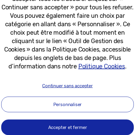
Continuer sans accepter » pour tous les refuser.
05-06-2025
Vous pouvez également faire un choix par
catégorie en allant dans « Personnaliser ». Ce
choix peut être modifié à tout moment en
Communiqués
cliquant sur le lien « Outil de Gestion des
Une nouvelle collection d’oeuvres Dis
Cookies » dans la Politique Cookies, accessible
dans L’Art Store des TV Samsung
depuis les onglets de bas de page. Plus
d’information dans notre
Politique Cookies
.
22-05-2025
Continuer sans accepter
Personnaliser
Six points clés à propos de TIZEN OS
Samsung
Accepter et fermer