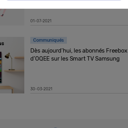
01-07-2021
Communiqués
Dès aujourd’hui, les abonnés Freebox
d’OQEE sur les Smart TV Samsung
30-03-2021