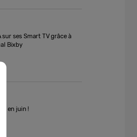
A sur ses Smart TV grâce à
cal Bixby
s en juin !