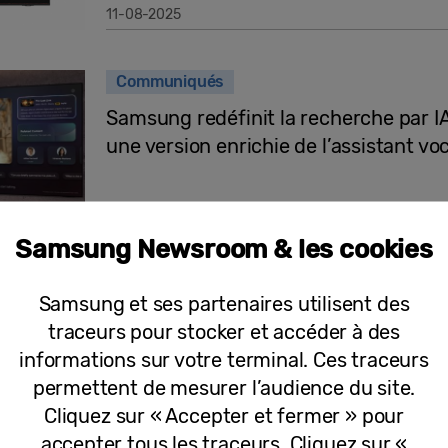
11-08-2025
Communiqués
Samsung redéfinit la recherche par I
une version enrichie de l’assistant vo
Samsung Newsroom & les cookies
05-08-2025
Samsung et ses partenaires utilisent des
Communiqués
traceurs pour stocker et accéder à des
A ne pas manquer sur Samsung TV Plu
informations sur votre terminal. Ces traceurs
permettent de mesurer l’audience du site.
Cliquez sur « Accepter et fermer » pour
accepter tous les traceurs. Cliquez sur «