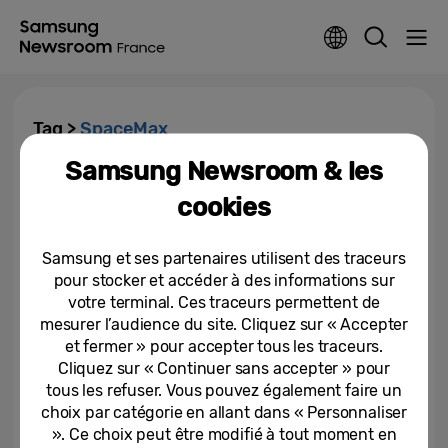
Tag >
SpaceMax
Samsung Newsroom & les
Samsung lance le premier
cookies
combiné grande capacité de
grade A en Europe
Samsung et ses partenaires utilisent des traceurs
08-04-2024
pour stocker et accéder à des informations sur
votre terminal. Ces traceurs permettent de
Technologie SpaceMax™ : plus
de stockage dans un
mesurer l’audience du site. Cliquez sur « Accepter
encombrement standard avec...
et fermer » pour accepter tous les traceurs.
Cliquez sur « Continuer sans accepter » pour
08-04-2021
tous les refuser. Vous pouvez également faire un
choix par catégorie en allant dans « Personnaliser
Lutter contre le gaspillage
». Ce choix peut être modifié à tout moment en
alimentaire en ayant les bons