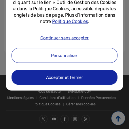
cliquant sur le lien « Outil de Gestion des Cookies
réflexes de conservation des...
» dans la Politique Cookies, accessible depuis les
07-01-2021
onglets de bas de page. Plus d’information dans
notre
Politique Cookies
.
Continuer sans accepter
Personnaliser
1
Accepter et fermer
Nous contacter
SAMSUNG.COM
Mentions légales
Conditions d’utilisation
Données Personnelles
Politique Cookies
Gérer mes cookies