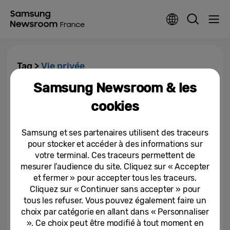
Tag >
Vie privée
Samsung Newsroom & les
Protection de la confidentialité :
cookies
comment Galaxy AI protège la
vie privée avec Samsung...
Samsung et ses partenaires utilisent des traceurs
19-06-2025
pour stocker et accéder à des informations sur
votre terminal. Ces traceurs permettent de
Gardez un contrôle total sur
votre sécurité et l’utilisation de
mesurer l’audience du site. Cliquez sur « Accepter
vos données avec Samsung...
et fermer » pour accepter tous les traceurs.
Cliquez sur « Continuer sans accepter » pour
24-06-2024
tous les refuser. Vous pouvez également faire un
choix par catégorie en allant dans « Personnaliser
[Éditorial] Il n’y a pas de vie
». Ce choix peut être modifié à tout moment en
privée sans sécurité renforcée.