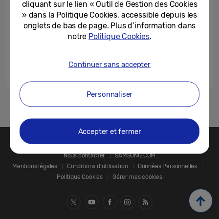
cliquant sur le lien « Outil de Gestion des Cookies
C’est pour cette raison que...
» dans la Politique Cookies, accessible depuis les
19-07-2022
onglets de bas de page. Plus d’information dans
notre
Politique Cookies
.
Continuer sans accepter
Personnaliser
1
Accepter et fermer
Nous contacter
SAMSUNG.COM
Mentions légales
Conditions d’utilisation
Données Personnelles
Politique Cookies
Gérer mes cookies