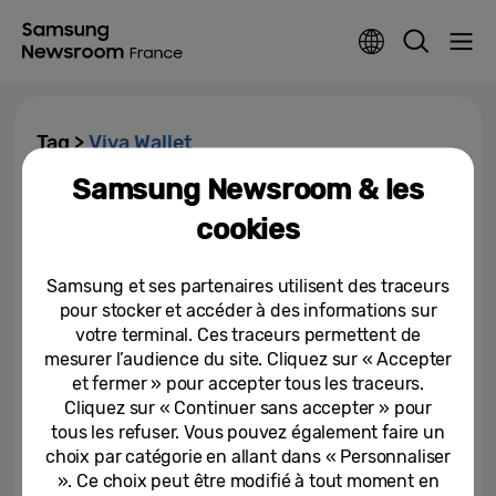
Tag >
Viva Wallet
Samsung Newsroom & les
Samsung Pay et Viva Wallet
cookies
unissent leurs forces pour
révolutionner les paiements...
Samsung et ses partenaires utilisent des traceurs
17-01-2022
pour stocker et accéder à des informations sur
votre terminal. Ces traceurs permettent de
mesurer l’audience du site. Cliquez sur « Accepter
et fermer » pour accepter tous les traceurs.
Cliquez sur « Continuer sans accepter » pour
tous les refuser. Vous pouvez également faire un
choix par catégorie en allant dans « Personnaliser
». Ce choix peut être modifié à tout moment en