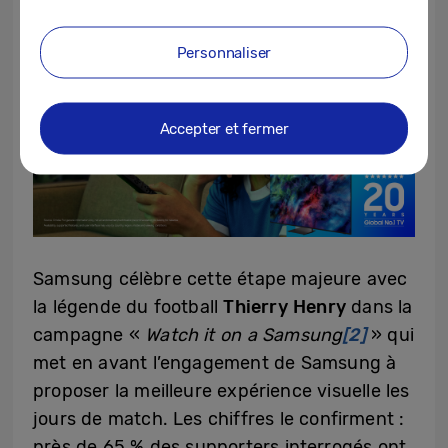
Personnaliser
Accepter et fermer
Samsung célèbre cette étape majeure avec
la légende du football
Thierry Henry
dans la
campagne «
Watch it on a Samsung
[2]
» qui
met en avant l’engagement de Samsung à
proposer la meilleure expérience visuelle les
jours de match. Les chiffres le confirment :
près de 65 % des supporters interrogés ont