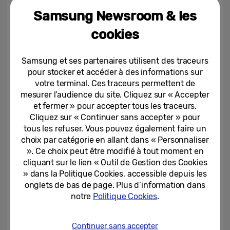
Près de 7 supporters de football sur 10 (69
Samsung Newsroom & les
%) ont déclaré qu’ils se rendraient plus
cookies
souvent dans un lieu de diffusion local si
celui-ci améliorait l’expérience de
Samsung et ses partenaires utilisent des traceurs
visionnage. Plus de 6 supporters sur 10 (62
pour stocker et accéder à des informations sur
%) sont fiers que leur lieu de diffusion soit
votre terminal. Ces traceurs permettent de
considéré comme « la » destination locale
mesurer l’audience du site. Cliquez sur « Accepter
pour regarder les matchs en direct.
et fermer » pour accepter tous les traceurs.
Cliquez sur « Continuer sans accepter » pour
tous les refuser. Vous pouvez également faire un
Il apparaît donc clairement que la plupart
choix par catégorie en allant dans « Personnaliser
des fans souhaitent vivre une expérience
». Ce choix peut être modifié à tout moment en
qui associe qualité d’image et esprit
cliquant sur le lien « Outil de Gestion des Cookies
» dans la Politique Cookies, accessible depuis les
communautaire. Cette étude intervient
onglets de bas de page. Plus d’information dans
d’ailleurs au moment où Samsung fête 20
notre
Politique Cookies
.
ans de leadership ininterrompu sur le
marché mondial des téléviseurs
Continuer sans accepter