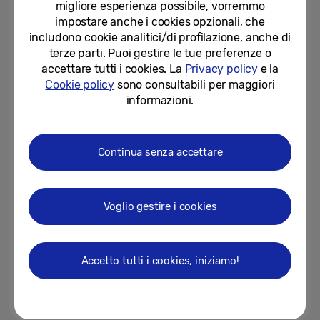
migliore esperienza possibile, vorremmo
display pieghevoli
impostare anche i cookies opzionali, che
15-07-2026
includono cookie analitici/di profilazione, anche di
terze parti. Puoi gestire le tue preferenze o
Samsung conquista due Red
accettare tutti i cookies. La
Privacy policy
e la
Dot Award: Design Concept
Cookie policy
sono consultabili per maggiori
“Best of the Best”
informazioni.
15-07-2026
In arrivo: un nuovo alleato per il
Continua senza accettare
benessere al polso, potenziato
dall’AI
14-07-2026
Voglio gestire i cookies
Pionieri del Fold: come la visione
di Samsung ha formato il nuovo
standard per l’innovazione...
Accetto tutti i cookies, iniziamo!
13-07-2026