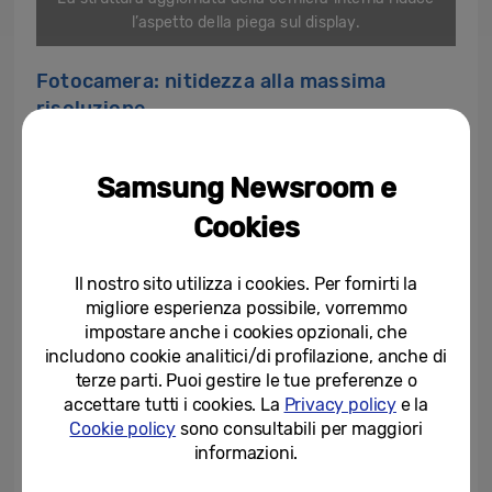
l’aspetto della piega sul display.
Fotocamera: nitidezza alla massima
risoluzione
Galaxy Z Fold7 è il
primo della serie a
Samsung Newsroom e
integrare una fotocamera da 200
megapixel
, capace di catturare dettagli
Cookies
quattro volte superiori rispetto al
precedente sensore da 50 MP.In
Il nostro sito utilizza i cookies. Per fornirti la
migliore esperienza possibile, vorremmo
combinazione con
AI ProVisual Engine
, la
impostare anche i cookies opzionali, che
fotocamera offre immagini più nitide e colori
includono cookie analitici/di profilazione, anche di
più vivi.
terze parti. Puoi gestire le tue preferenze o
accettare tutti i cookies. La
Privacy policy
e la
Cookie policy
sono consultabili per maggiori
informazioni.