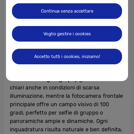
Continua senza accettare
Voglio gestire i cookies
Dettagli catturati con la fotocamera da 200
Accetto tutti i cookies, iniziamo!
megapixel.
La modalità
Nightography
garantisce scatti
chiari anche in condizioni di scarsa
illuminazione, mentre la fotocamera frontale
principale offre un campo visivo di 100
gradi, perfetto per selfie di gruppo o
panoramiche ampie e dinamiche. Ogni
inquadratura risulta naturale e ben definita,