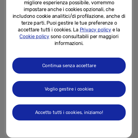
migliore esperienza possibile, vorremmo
tascabile si rinnova
impostare anche i cookies opzionali, che
11-07-2025
includono cookie analitici/di profilazione, anche di
terze parti. Puoi gestire le tue preferenze o
[Galaxy Unpacked 2025]
accettare tutti i cookies. La
Privacy policy
e la
Galaxy Z Fold7: nasce un nuovo
Cookie policy
sono consultabili per maggiori
standard per il design...
informazioni.
11-07-2025
Samsung Galaxy Z Fold7: un
Continua senza accettare
nuovo standard per gli
smartphone
09-07-2025
Voglio gestire i cookies
Samsung Galaxy Watch8
Series: comfort estremo, dal
sonno all’allenamento
Accetto tutti i cookies, iniziamo!
09-07-2025