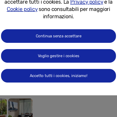
accettare tutti i cookies. La
Privacy policy
e la
Cookie policy
sono consultabili per maggiori
lla gamma Samsung TV QLED 8K e 4K:
www.samsung.c
informazioni.
D 8K
QLED TV
QLED TV 4K
QLED TV 8
Continua senza accettare
pa
Voglio gestire i cookies
Accetto tutti i cookies, iniziamo!