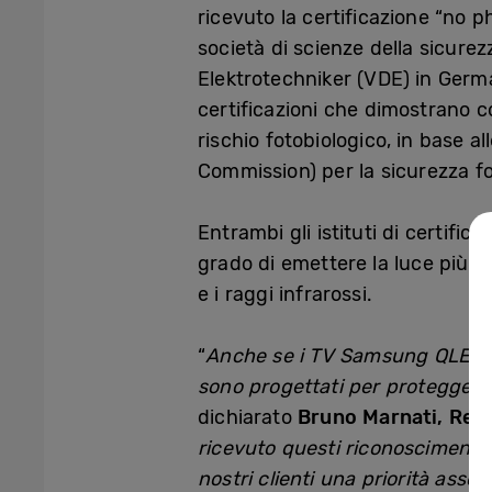
ricevuto la certificazione “no p
società di scienze della sicurez
Elektrotechniker (VDE) in Germa
certificazioni che dimostrano 
rischio fotobiologico, in base a
Commission) per la sicurezza fo
Entrambi gli istituti di certif
grado di emettere la luce più b
e i raggi infrarossi.
“
Anche se i TV Samsung QLED po
sono progettati per proteggere 
dichiarato
Bruno Marnati, Resp
ricevuto questi riconoscimenti 
nostri clienti una priorità assol