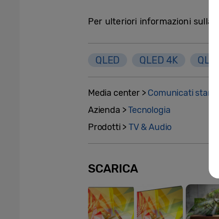
Per ulteriori informazioni su
QLED
QLED 4K
QLE
Media center >
Comunicati stam
Azienda >
Tecnologia
Prodotti >
TV & Audio
SCARICA