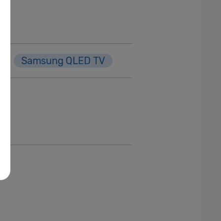
om
K
Samsung QLED TV