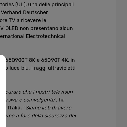
ories (UL), una delle principali
 da Verband Deutscher
re TV a ricevere le
i TV QLED non presentano alcun
nternational Electrotechnical
delli 65Q900T 8K e 65Q90T 4K, in
 luce blu, i raggi ultravioletti
curare che i nostri televisori
mmersiva e coinvolgente
“, ha
s Italia.
“
Siamo lieti di avere
eremo a fare della sicurezza dei