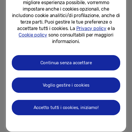
migliore esperienza possibile, vorremmo
tecnologia ora disponibile in...
impostare anche i cookies opzionali, che
08-06-2020
includono cookie analitici/di profilazione, anche di
terze parti. Puoi gestire le tue preferenze o
I TV Samsung QLED ricevono le
accettare tutti i cookies. La
Privacy policy
e la
certificazioni per la sicurezza e il
Cookie policy
sono consultabili per maggiori
comfort visivo
informazioni.
29-04-2020
Smart TV: quando le mura di
Continua senza accettare
casa non sono più confini
03-04-2020
Voglio gestire i cookies
Con Samsung e CHILI la Luna è
in 8K
Accetto tutti i cookies, iniziamo!
13-02-2020