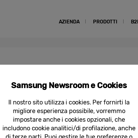
AZIENDA
PRODOTTI
B2
nside
Samsung Newsroom e Cookies
Samsung e Jamie Oliver insieme per u
pensate per gli elettrodomestici Besp
Il nostro sito utilizza i cookies. Per fornirti la
migliore esperienza possibile, vorremmo
impostare anche i cookies opzionali, che
includono cookie analitici/di profilazione, anche
di terze parti. Puoi gestire le tue preferenze o