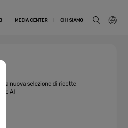
B
MEDIA CENTER
CHI SIAMO
na nuova selezione di ricette
oke AI