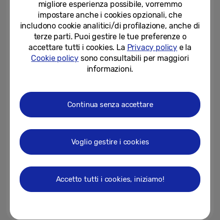
migliore esperienza possibile, vorremmo
ANNI IN ITALIA, SAMSUNG FA...
impostare anche i cookies opzionali, che
04-11-2021
includono cookie analitici/di profilazione, anche di
terze parti. Puoi gestire le tue preferenze o
Torna la promozione Flash
accettare tutti i cookies. La
Privacy policy
e la
Weekend di Samsung
Cookie policy
sono consultabili per maggiori
informazioni.
22-05-2020
Samsung presenta la cucina
Continua senza accettare
che ti conquista con Chiara Maci
e Andrea Mainardi
13-02-2020
Voglio gestire i cookies
Samsung Family Hub:
tecnologia all’avanguardia e
Intelligenza Artificiale per...
Accetto tutti i cookies, iniziamo!
03-02-2020