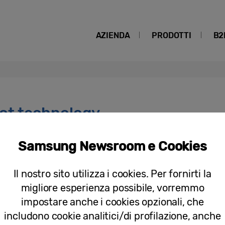
AZIENDA
PRODOTTI
B2
ot technology
Samsung Newsroom e Cookies
Comunicati stampa
La Tecnologia Quantum Dot di Samsun
Il nostro sito utilizza i cookies. Per fornirti la
Senza Cadmio
migliore esperienza possibile, vorremmo
impostare anche i cookies opzionali, che
includono cookie analitici/di profilazione, anche