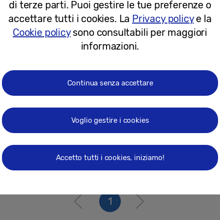
di terze parti. Puoi gestire le tue preferenze o
27-03-2025
accettare tutti i cookies. La
Privacy policy
e la
Cookie policy
sono consultabili per maggiori
[Guida Real Quantum Dot] 10 anni di
informazioni.
hanno ridefinito gli standard della qu
Continua senza accettare
Voglio gestire i cookies
12-03-2025
Accetto tutti i cookies, iniziamo!
1