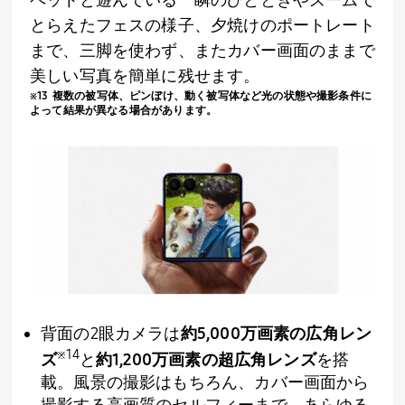
ペットと遊んでいる一瞬のひとときやズームで
とらえたフェスの様子、夕焼けのポートレート
まで、三脚を使わず、またカバー画面のままで
美しい写真を簡単に残せます。
※
13
複数の被写体、ピンぼけ、動く被写体など光の状態や撮影条件に
よって結果が異なる場合があります。
背面の
2
眼カメラは
約
5,000
万画素の広角レン
※
14
ズ
と
約
1,200
万画素の超広角レンズ
を搭
載。風景の撮影はもちろん、カバー画面から