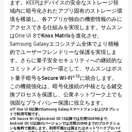
ます。
KEEP
はデバイスの安全なストレージ領
域内に暗号化されたアプリ固有のストレージ環
境を構築し、各アプリが独自の機密情報のみに
アクセスできる仕組みを実現します。サムスン
は
One UI 8
で
Knox Matrix
を進化させ、
Samsung Galaxy
エコシステム全体でより積極
的でユーザーフレンドリーな保護を実現しま
す。さらに量子安全セキュリティへの継続的な
コミットメントの一環として、サムスンはポス
※
18
ト量子暗号を
Secure Wi-Fi
に統合します。
この機能強化は、暗号化接続の中核となる鍵交
換プロセスを保護し、公衆ネットワーク上でも
強固なプライバシー保護に役立ちます。
※
17 One UI 8
以降の
Samsung Galaxy
スマートフォンおよびタブレッ
トで利用可能です。
※
18 Secure Wi-Fi
は
Android OS 13
以降では月間
1024MB
まで、
Android OS 12
以前のバージョンでは月間
250MB
までのプロテクショ
ンを無料で提供します。利用可能かは国またはネットワークプロバイ