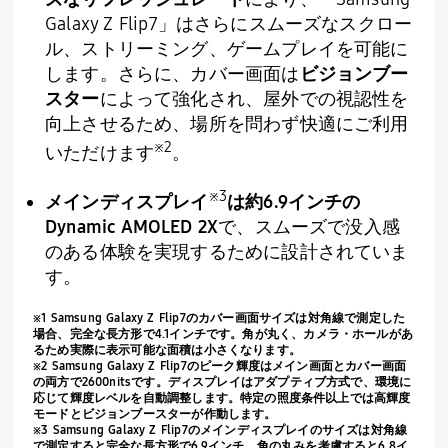
Galaxy Z Flip7
」はさらにスムーズなスクロー
ル、ストリーミング、ゲームプレイを可能に
します。さらに、カバー画面は
ビジョンブー
スター
によって強化され、屋外での視認性を
向上させるため、場所を問わず快適にご利用
※
2
いただけます
。
※
3
メインディスプレイ
は約
6.9
インチの
Dynamic AMOLED 2X
で、スムーズで没入感
のある体験を実現するために設計されていま
す。
※
1 Samsung Galaxy Z Flip7
のカバー画面サイズは対角線で測定した
場合、完全な長方形で
4.1
インチです。角が丸く、カメラ・ホールがあ
るため実際に表示可能な面積は小さくなります。
※
2 Samsung Galaxy Z Flip7
のピーク輝度はメイン画面とカバー画面
の両方で
2600nits
です。ディスプレイはアダプティブ方式で、環境に
応じて輝度レベルを自動調整します。特定の照度条件以上では高輝度
モードとビジョンブースターが作動します。
※
3 Samsung Galaxy Z Flip7
のメインディスプレイのサイズは対角線
で測定すると完全な長方形で
6.9
インチ、角の丸みを考慮すると
6.8
イ