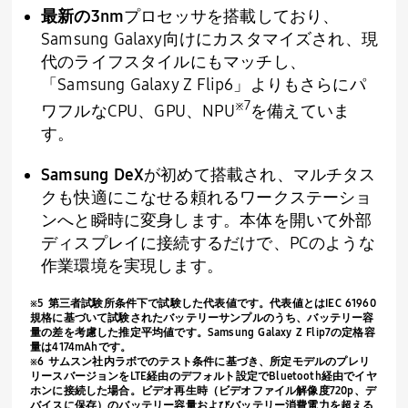
最新の
3nm
プロセッサを搭載しており、
Samsung Galaxy
向けにカスタマイズされ、現
代のライフスタイルにもマッチし、
「
Samsung Galaxy Z Flip6
」よりもさらにパ
※
7
ワフルな
CPU
、
GPU
、
NPU
を備えていま
す。
Samsung DeX
が初めて搭載され、マルチタス
クも快適にこなせる頼れるワークステーショ
ンへと瞬時に変身します。本体を開いて外部
ディスプレイに接続するだけで、
PC
のような
作業環境を実現します。
※
5
第三者試験所条件下で試験した代表値です。代表値とは
IEC 61960
規格に基づいて試験されたバッテリーサンプルのうち、バッテリー容
量の差を考慮した推定平均値です。
Samsung Galaxy Z Flip7
の定格容
量は
4174mAh
です。
※
6
サムスン社内ラボでのテスト条件に基づき、所定モデルのプレリ
リースバージョンを
LTE
経由のデフォルト設定で
Bluetooth
経由でイヤ
ホンに接続した場合。ビデオ再生時（ビデオファイル解像度
720p
、デ
バイスに保存）のバッテリー容量およびバッテリー消費電力を超える