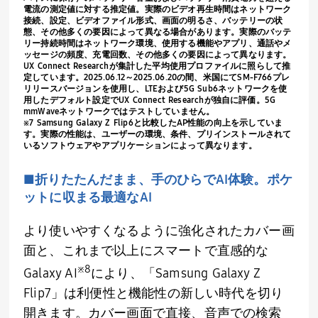
電流の測定値に対する推定値。実際のビデオ再生時間はネットワーク
接続、設定、ビデオファイル形式、画面の明るさ、バッテリーの状
態、その他多くの要因によって異なる場合があります。実際のバッテ
リー持続時間はネットワーク環境、使用する機能やアプリ、通話やメ
ッセージの頻度、充電回数、その他多くの要因によって異なります。
UX Connect Research
が集計した平均使用プロファイルに照らして推
定しています。
2025.06.12
～
2025.06.20
の間、米国にて
SM-F766
プレ
リリースバージョンを使用し、
LTE
および
5G Sub6
ネットワークを使
用したデフォルト設定で
UX Connect Research
が独自に評価。
5G
mmWave
ネットワークではテストしていません。
※
7 Samsung Galaxy Z Flip6
と比較した
AP
性能の向上を示していま
す。実際の性能は、ユーザーの環境、条件、プリインストールされて
いるソフトウェアやアプリケーションによって異なります。
■折りたたんだまま、手のひらで
AI
体験。ポケ
ットに収まる最適な
AI
より使いやすくなるように強化されたカバー画
面と、これまで以上にスマートで直感的な
※
8
Galaxy AI
により、「
Samsung Galaxy Z
Flip7
」は利便性と機能性の新しい時代を切り
開きます。カバー画面で直接、音声での検索