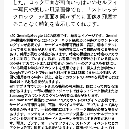
した。ロック画面が画面いっぱいのセルフィ
ー写真や美しい風景画像でも、「ストレッチ
クロック」が画面を開かずとも画像を邪魔す
ることなく時刻を表示してくれます。
※
10 Gemini
は
Google LLC
の商標です。結果はイメージです。
Gemini
Live
機能を利用するにはインターネット接続と
Google
アカウントへの
ログインが必要です。サービスの利用可否は国、言語、端末モデルに
よって異なる場合があります。契約内容によって機能が異なる場合が
あり、結果が異なる場合があります。特定の機能および特定のアカウ
ントに対応しています。現在、お客様ご自身で管理されている個人の
Google
アカウントまたは管理者が
Gemini
へのアクセスを有効にし
ている職場や学校のアカウントを使用できます。個人または学校の
Google
アカウントで
Gemini
を利用するには
13
歳（またはお住まいの
国で適用される年齢）以上、会社アカウントで
Gemini
を利用するには
18
歳以上である必要があります。
※
11
アプリ内でサポートされる機能の可用性は、国によって異なる場
合があります。一部の機能ウィジェットではネットワーク接続または
Samsung
アカウントのログインが必要な場合があります。
※
12 Now Brief
機能には
Samsung
アカウントのログインが必要です。
サービスの可用性は国、言語、デバイスモデル、アプリによって異な
る場合があります。一部の機能にはネットワーク接続が必要な場合が
あります。コンテキストベースのルーチン提案にパーソナルデータエ
ンジンを使用するにはモードとルーチンを有効にする必要がありま
す。写真、ビデオ、オーディオファイル、カレンダーイベントなどの
アクセス許可に同意する必要があります。露出ポリシーによっては、