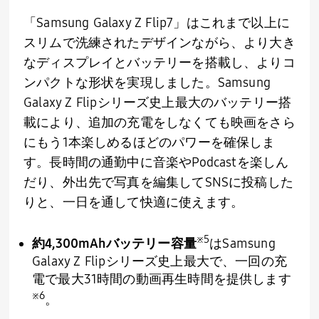
「
Samsung Galaxy Z Flip7
」はこれまで以上に
スリムで洗練されたデザインながら、より大き
なディスプレイとバッテリーを搭載し、よりコ
ンパクトな形状を実現しました。
Samsung
Galaxy Z Flip
シリーズ史上最大のバッテリー搭
載により、追加の充電をしなくても映画をさら
にもう
1
本楽しめるほどのパワーを確保しま
す。長時間の通勤中に音楽や
Podcast
を楽しん
だり、外出先で写真を編集して
SNS
に投稿した
りと、一日を通して快適に使えます。
※
5
約
4,300mAh
バッテリー容量
は
Samsung
Galaxy Z Flip
シリーズ史上最大で、一回の充
電で最大
31
時間の動画再生時間を提供します
※
6
。