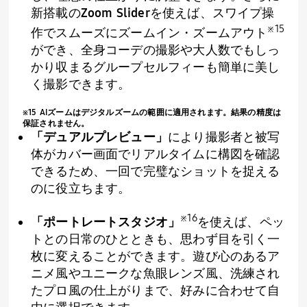
新搭載の
Zoom Slider
を使えば、スワイプ操
※
15
作でスムーズにズームイン・ズームアウト
ができ、全身コーデの撮影や大人数でもしっ
かり収まるグループセルフィーも簡単に美し
く撮影できます。
※
15 AI
ズームはデジタルズームの範囲に適用されます。結果の精度は
保証されません。
「デュアルプレビュー」
により撮影者と被写
体がカバー画面でリアルタイムに構図を確認
できるため、一回で完璧なショットを捉える
のに役立ちます。
※
16
「ポートレートスタジオ」
を使えば、ペッ
トとの日常のひとときも、思わず目を引く一
枚に変えることができます。遊び心のあるア
ニメ風やユニークな魚眼レンズ風、洗練され
たプロ風の仕上がりまで、好みに合わせて自