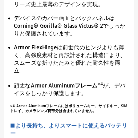
リーズ史上最薄のデザインを実現。
デバイスのカバー画面とバックパネルは
Corning® Gorilla® Glass Victus® 2
でしっか
りと保護されています。
Armor FlexHinge
は前世代のヒンジよりも薄
く、高強度素材と再設計された構造により、
スムーズな折りたたみと優れた耐久性を両
立。
※
4
頑丈な
Armor Aluminum
フレーム
が、デバ
イスをしっかり保護します。
※
4 Armor Aluminum
フレームにはボリュームキー、サイドキー、
SIM
トレイ、カメラレンズ筒部分は含まれていません。
■より長持ち、よりスマートに使えるバッテリ
ー