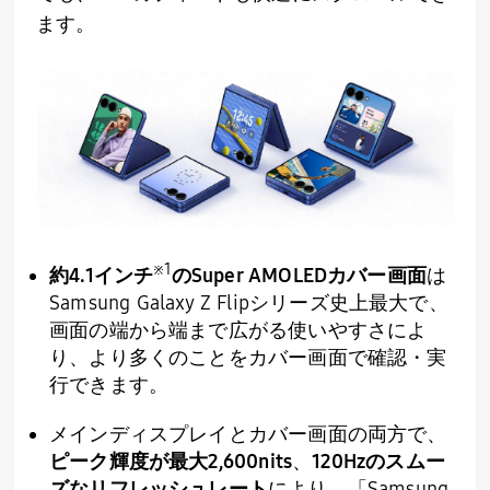
ます。
※
1
約
4.1
インチ
の
Super AMOLED
カバー画面
は
Samsung Galaxy Z Flip
シリーズ史上最大で、
画面の端から端まで広がる使いやすさによ
り、より多くのことをカバー画面で確認・実
行できます。
メインディスプレイとカバー画面の両方で、
ピーク輝度が最大
2,600nits
、
120Hz
のスムー
ズなリフレッシュレート
により、「
Samsung