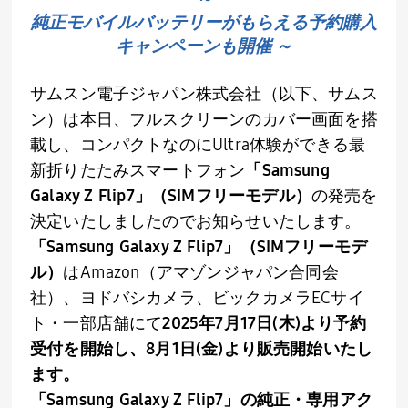
純正モバイルバッテリーがもらえる予約購入
キャンペーンも開催 ～
サムスン電子ジャパン株式会社（以下、サムス
ン）は本日、フルスクリーンのカバー画面を搭
載し、コンパクトなのに
Ultra
体験ができる最
新折りたたみスマートフォン
「
Samsung
Galaxy Z Flip7
」（
SIM
フリーモデル）
の発売を
決定いたしましたのでお知らせいたします。
「
Samsung Galaxy Z Flip7
」（
SIM
フリーモデ
ル）
は
Amazon
（アマゾンジャパン合同会
社）、ヨドバシカメラ、ビックカメラ
EC
サイ
ト・一部店舗にて
2025
年
7
月
17
日
(
木
)
より予約
受付を開始し、
8
月
1
日
(
金
)
より販売開始いたし
ます。
「
Samsung Galaxy Z Flip7
」の純正・専用アク