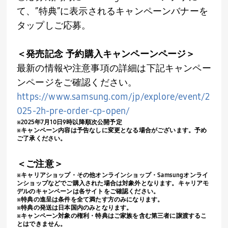
て、”特典”に表示されるキャンペーンバナーを
タップしご応募。
＜発売記念 予約購入キャンペーンページ＞
最新の情報や注意事項の詳細は下記キャンペー
ンページをご確認ください。
https://www.samsung.com/jp/explore/event/2
025-2h-pre-order-cp-open/
※
2025
年
7
月
10
日
9
時以降順次公開予定
※キャンペーン内容は予告なしに変更となる場合がございます。予め
ご了承ください。
＜ご注意＞
※キャリアショップ・その他オンラインショップ・
Samsung
オンライ
ンショップなどでご購入された場合は対象外となります。キャリアモ
デルのキャンペーンは各サイトをご確認ください。
※特典の進呈は条件を全て満たす方のみになります。
※特典の発送は日本国内のみとなります。
※キャンペーン対象の権利・特典はご家族を含む第三者に譲渡するこ
とはできません。