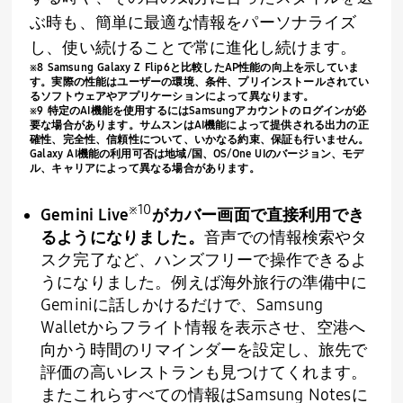
ぶ時も、簡単に最適な情報をパーソナライズ
し、使い続けることで常に進化し続けます。
※
8 Samsung Galaxy Z Flip6
と比較した
AP
性能の向上を示していま
す。実際の性能はユーザーの環境、条件、プリインストールされてい
るソフトウェアやアプリケーションによって異なります。
※
9
特定の
AI
機能を使用するには
Samsung
アカウントのログインが必
要な場合があります。サムスンは
AI
機能によって提供される出力の正
確性、完全性、信頼性について、いかなる約束、保証も行いません。
Galaxy AI
機能の利用可否は地域
/
国、
OS/One UI
のバージョン、モデ
ル、キャリアによって異なる場合があります。
※
10
Gemini Live
がカバー画面で直接利用でき
るようになりました。
音声での情報検索やタ
スク完了など、ハンズフリーで操作できるよ
うになりました。例えば海外旅行の準備中に
Gemini
に話しかけるだけで、
Samsung
Wallet
からフライト情報を表示させ、空港へ
向かう時間のリマインダーを設定し、旅先で
評価の高いレストランも見つけてくれます。
またこれらすべての情報は
Samsung Notes
に