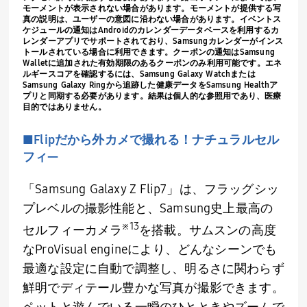
モーメントが表示されない場合があります。モーメントが提供する写
真の説明は、ユーザーの意図に沿わない場合があります。イベントス
ケジュールの通知は
Android
のカレンダーデータベースを利用するカ
レンダーアプリでサポートされており、
Samsung
カレンダーがインス
トールされている場合に利用できます。クーポンの通知は
Samsung
Wallet
に追加された有効期限のあるクーポンのみ利用可能です。エネ
ルギースコアを確認するには、
Samsung Galaxy Watch
または
Samsung Galaxy Ring
から追跡した健康データを
Samsung Health
ア
プリと同期する必要があります。結果は個人的な参照用であり、医療
目的ではありません。
■
Flip
だから外カメで撮れる！ナチュラルセル
フィ―
「
Samsung Galaxy Z Flip7
」は、フラッグシッ
プレベルの撮影性能と、
Samsung
史上最高の
※
13
セルフィーカメラ
を搭載。サムスンの高度
な
ProVisual engine
により、どんなシーンでも
最適な設定に自動で調整し、明るさに関わらず
鮮明でディテール豊かな写真が撮影できます。