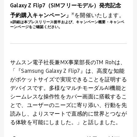
Galaxy Z Flip7
（
SIM
フリーモデル）発売記念
※
予約購入キャンペーン
」
を開催いたします。
※詳細は本プレスリリース後半および、キャンペーン概要・キャンペ
ーンページをご確認ください。
サムスン電子社長兼
MX
事業部長の
TM Roh
は、
「『
Samsung Galaxy Z Flip7
』は、高度な知能
がポケットサイズで実現できることを証明する
デバイスです。多様なマルチモーダル
AI
機能と
シームレスな操作性をカバー画面に搭載するこ
とで、ユーザーのニーズに寄り添い、行動を先
読みし、よりスマートで直感的に世界とつなが
る体験を可能にしました。」と話しました。