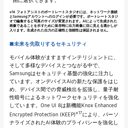
由に選択できます。
※
16
フォトアシストのポートレートスタジオには、ネットワーク接続
と
Samsung
アカウントへのログインが必要です。ポートレートスタジ
オで編集すると写真のサイズが変更されます。
AI
によって生成された
画像であることを示すために保存時に出力画像に目に見える透かしが
入ります。生成された出力の正確性と信頼性は保証されません。
■未来を先取りするセキュリティ
モバイル体験がますますインテリジェントに、
そして多様なデバイスとつながる中で、
Samsung
はセキュリティ基盤の強化に注力し
ています。オンデバイス
AI
の新たな保護をはじ
め、デバイス間での脅威検出を拡張し、量子耐
性暗号によるネットワークセキュリティを強化
しています。
One UI 8
は新機能
Knox Enhanced
※
17
Encrypted Protection (KEEP)
により、パーソ
ナライズされた
AI
体験のプライバシーを強化し