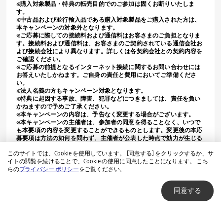
※購入対象製品・特典の転売目的でのご参加は固くお断りいたしま
す。
※中古品および並行輸入品である購入対象製品をご購入された方は、
本キャンペーンの対象外となります。
※ご応募に際しての接続料および通信料はお客さまのご負担となりま
す。接続料および通信料は、お客さまのご契約されている通信会社お
よび接続会社により異なります。詳しくは各契約会社との契約内容を
ご確認ください。
※ご応募の前提となるインターネット接続に関するお問い合わせには
お答えいたしかねます。ご自身の責任と費用においてご準備くださ
い。
※法人名義の方もキャンペーン対象となります。
※特典に起因する事故、障害、犯罪などにつきましては、責任を負い
かねますので予めご了承ください。
※本キャンペーンの内容は、予告なく変更する場合がございます。
※本キャンペーンの主催者は、参加者の同意を得ることなく、いつで
も本要項の内容を変更することができるものとします。変更後の本応
募要項は方法の如何を問わず、主催者が公表した時点で効力が生じる
ものとします。
このサイトでは、Cookie を使用しています。 [同意する] をクリックするか、サ
※本キャンペーンの主催はサムスン電子ジャパン株式会社です。
イトの閲覧を続けることで、Cookie の使用に同意したことになります。 こち
らの
プライバシー ポリシー
をご覧ください。
＜本キャンペーンに関する お問い合わせ＞
同意する
Samsungキャンペーン事務局
TEL : 0120-564-828
受付時間：
10:00
～
19:00