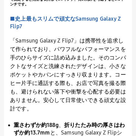
ンチです。
■史上最もスリムで頑丈な
Samsung Galaxy Z
Flip7
「
Samsung Galaxy Z Flip7
」は携帯性を追求し
て作られており、パワフルなパフォーマンスを
手のひらサイズに詰め込みました。そのコンパ
クトなサイズと洗練されたデザインは、小さな
ポケットやカバンにすっきり収まります。コー
ヒー片手に通話する際も、お店で写真を撮る際
も、避けられない落下や衝撃を心配する必要は
ありません。安心して日常使いできる頑丈な設
計です。
重さわずか約
188g
、
折りたたみ時の厚さはわ
ずか約
13.7mm
と、
Samsung Galaxy Z Flip
シ