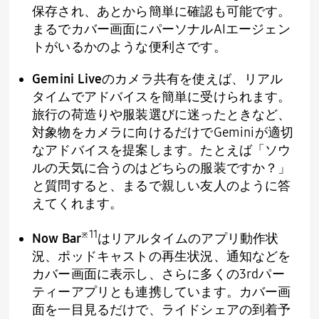
保存され、あとから簡単に確認も可能です。
まるでカバー画面にパーソナル
AI
エージェン
トがいるかのような便利さです。
Gemini Live
のカメラ共有を使えば、リアル
タイムでアドバイスを簡単に受けられます。
旅行の荷造りや服装選びに迷ったときなど、
対象物をカメラに向けるだけで
Gemini
が適切
なアドバイスを提案します。たとえば「ソウ
ルの天気に合うのはどちらの服装ですか？」
と質問すると、まるで親しい友人のように答
えてくれます。
※
11
Now Bar
はリアルタイムのアプリ動作状
況、ポッドキャストの再生状況、通知などを
カバー画面に表示し、さらに多くの
3rd
パー
ティーアプリとも連携しています。カバー画
面を一目見るだけで、ライドシェアの到着予