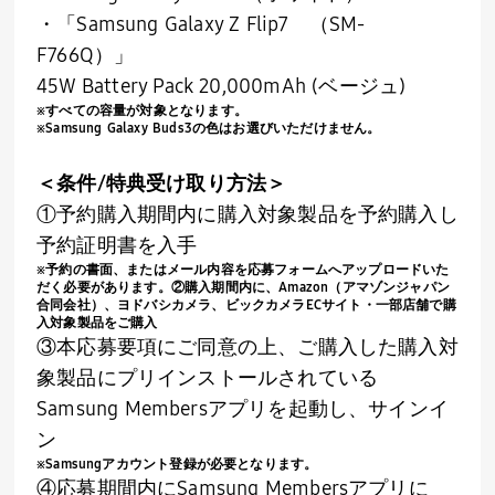
・「
Samsung Galaxy Z Flip7
（SM-
F766Q）」
45W Battery Pack 20,000mAh (ベージュ
)
※すべての容量が対象となります。
※
Samsung Galaxy Buds3
の色はお選びいただけません。
＜条件
/
特典受け取り方法＞
①予約購入期間内に購入対象製品を予約購入し
予約証明書を入手
※予約の書面、またはメール内容を応募フォームへアップロードいた
だく必要があります。②購入期間内に、
Amazon
（アマゾンジャパン
合同会社）、ヨドバシカメラ、ビックカメラ
EC
サイト・一部店舗で購
入対象製品をご購入
③本応募要項にご同意の上、ご購入した購入対
象製品にプリインストールされている
Samsung Members
アプリを起動し、サインイ
ン
※
Samsung
アカウント登録が必要となります。
④応募期間内に
Samsung Members
アプリに