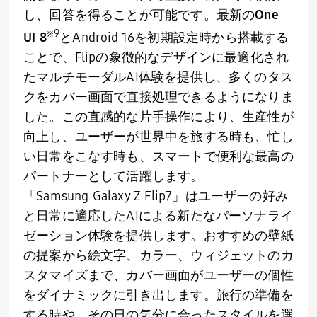
し、回答を得ることが可能です。最新の
One
※
9
UI 8
と
Android 16
を初期設定時から搭載する
ことで、
Flip
の象徴的なデザインに最適化され
たマルチモーダル
AI
体験を提供し、多くのタス
クをカバー画面で直接処理できるようになりま
した。この直感的な片手操作により、生産性が
向上し、ユーザーが世界中を旅する時も、忙し
い日常をこなす時も、スマートで便利な最高の
パートナーとして活躍します。
「
Samsung Galaxy Z Flip7
」はユーザーの好み
と日常に適応した
AI
による新たなパーソナライ
ゼーション体験を提供します。おすすめの壁紙
の提案から絵文字、カラー、ウィジェットのカ
スタマイズまで、カバー画面がユーザーの個性
をダイナミックに引き出します。旅行の準備を
する時や、その日の気分に合ったスタイルを選