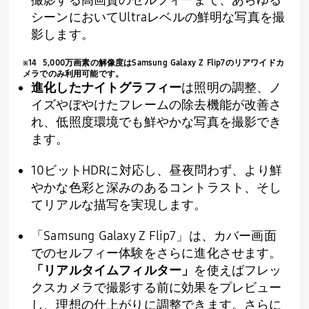
撮影する高画質のセルフィーまで、あらゆる
シーンにおいて
Ultra
レベルの鮮明な写真を撮
影します。
※
14 5,000
万画素の解像度は
Samsung Galaxy Z Flip7
のリアワイドカ
メラでのみ利用可能です。
進化したナイトグラフィー
は照明の調整、ノ
イズやぼやけたフレームの除去機能が改善さ
れ、低照度環境でも鮮やかな写真を撮影でき
ます。
10ビット
HDR
に対応し、昼夜問わず、より鮮
やかな色彩と深みのあるコントラスト、そし
てリアルな描写を実現します。
「
Samsung Galaxy Z Flip7
」は、カバー画面
でのセルフィー体験をさらに進化させます。
「リアルタイムフィルター」
を使えばフレッ
クスカメラで撮影する前に効果をプレビュー
し、理想の仕上がりに調整できます。さらに