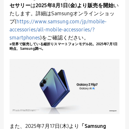
セサリー
は
2025
年
8
月
1
日
(
金
)
より販売を開始
い
たします。詳細は
Samsung
オンラインショッ
プ(
https://www.samsung.com/jp/mobile-
accessories/all-mobile-accessories/?
smartphones
)をご確認ください。
※世界で販売している縦折りスマートフォンモデル比。
2025
年
7
月
1
日
時点、
Samsung
調べ。
また、
2025
年
7
月
17
日
(
木
)
より
「
Samsung