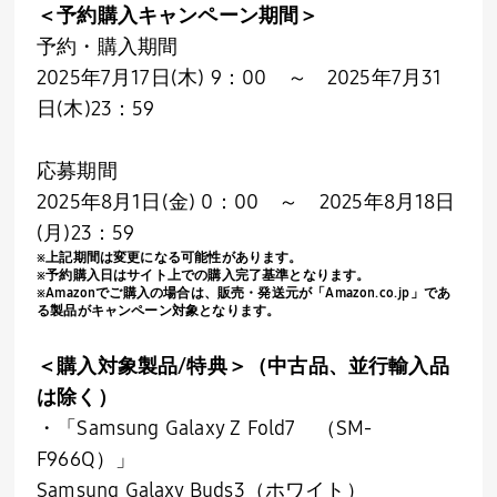
＜予約購入キャンペーン期間＞
予約・購入期間
2025年
7
月
17
日
(
木
) 9
：
00
～
2025
年
7
月
31
日
(
木
)23
：
59
応募期間
2025年
8
月
1
日
(
金
) 0
：
00
～
2025
年
8
月
18
日
(
月
)23
：
59
※上記期間は変更になる可能性があります。
※予約購入日はサイト上での購入完了基準となります。
※Amazonでご購入の場合は、販売・発送元が「
Amazon.co.jp
」であ
る製品がキャンペーン対象となります。
＜購入対象製品
/
特典＞
（中古品、並行輸入品
は除く）
・「
Samsung Galaxy Z Fold7
（SM-
F966Q）」
Samsung Galaxy Buds3（ホワイト）