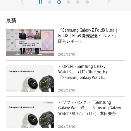
最新
『Samsung Galaxy Z Fold8 Ultra｜
Fold8｜Flip8 発売記念イベント』
開催レポート
2026/08/07
＜OPEN＞Samsung Galaxy
Watch9」（LTE/Bluetooth）
「Samsung Galaxy Watch...
2026/08/07
＜ソフトバンク＞「Samsung
Galaxy Watch9」「Samsung Galaxy
Watch Ultra2」（LTE） 本日発売
2026/08/07