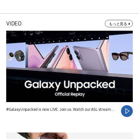
VIDEO
もっと見る
#GalaxyUnpacked is now LIVE. Join us. Watch our ASL stream:...