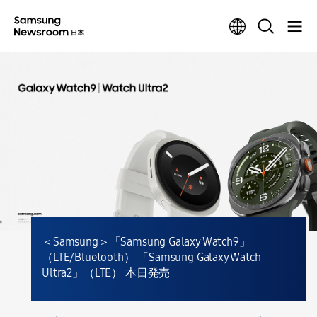
＜Samsung＞「Samsung Galaxy Watch9」
（LTE/Bluetooth） 「Samsung Galaxy Watch
Ultra2」（LTE） 本日発売