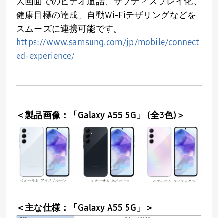
大画面でのビデオ通話、サブディスプレイ化、
健康目標の達成、自動
Wi-Fi
テザリングなどを
スムーズに連携可能です。
https://www.samsung.com/jp/mobile/connect
ed-experience/
＜製品画像：「
Galaxy A55 5G
」
(
全
3
色
)
＞
＜主な仕様：「
Galaxy A55 5G
」＞