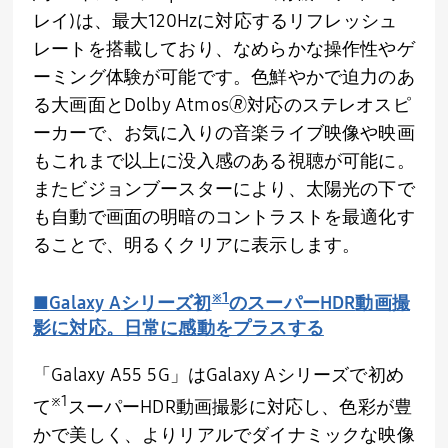
レイ
)
は、最大
120Hz
に対応するリフレッシュ
レートを搭載しており、なめらかな操作性やゲ
ーミング体験が可能です。色鮮やかで迫力のあ
る大画面と
Dolby Atmos
🄬対応のステレオスピ
ーカーで、お気に入りの音楽ライブ映像や映画
もこれまで以上に没入感のある視聴が可能に。
またビジョンブースターにより、太陽光の下で
も自動で画面の明暗のコントラストを最適化す
ることで、明るくクリアに表示します。
※
1
■
Galaxy A
シリーズ初
のスーパー
HDR
動画撮
影に対応。日常に感動をプラスする
「
Galaxy A55 5G
」は
Galaxy A
シリーズで初め
※
1
て
スーパー
HDR
動画撮影に対応し、色彩が豊
かで美しく、よりリアルでダイナミックな映像