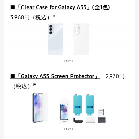
■
「
Clear Case for Galaxy A55
」
(
全
1
色
)
※
3,960円（税込）
■「
Galaxy A55 Screen Protector
」
2,970
円
※
（税込）