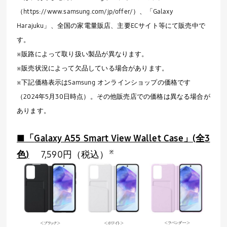
（
https://www.samsung.com/jp/offer/
）、「
Galaxy
Harajuku
」、全国の家電量販店、主要
EC
サイト等にて販売中で
す。
※販路によって取り扱い製品が異なります。
※販売状況によって欠品している場合があります。
※下記価格表示は
Samsung
オンラインショップの価格です
（
2024
年
5
月
30
日時点）。その他販売店での価格は異なる場合が
あります。
■「
Galaxy A55 Smart View Wallet Case
」
(
全
3
※
色
)
7,590円（税込）