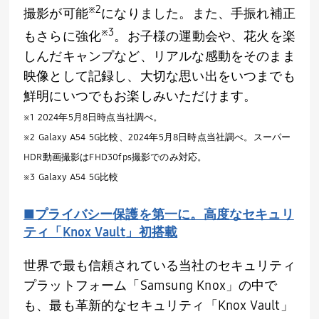
※
2
撮影が可能
になりました。また、手振れ補正
※
3
もさらに強化
。お子様の運動会や、花火を楽
しんだキャンプなど、リアルな感動をそのまま
映像として記録し、大切な思い出をいつまでも
鮮明にいつでもお楽しみいただけます。
※
1 2024
年
5
月
8
日時点当社調べ。
※
2 Galaxy A54 5G
比較、
2024
年
5
月
8
日時点当社調べ。スーパー
HDR
動画撮影は
FHD30fps
撮影でのみ対応。
※
3 Galaxy A54 5G
比較
■プライバシー保護を第一に。高度なセキュリ
ティ「
Knox Vault
」初搭載
世界で最も信頼されている当社のセキュリティ
プラットフォーム「
Samsung Knox
」の中で
も、最も革新的なセキュリティ「
Knox Vault
」