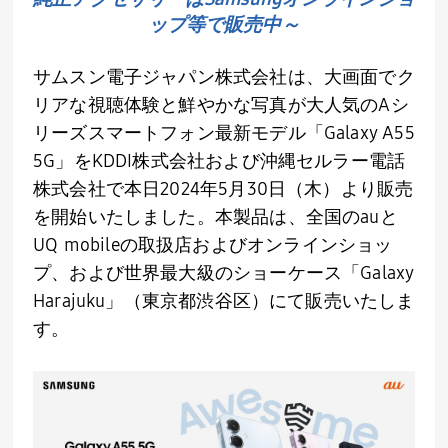
ップ等で販売中～
サムスン電子ジャパン株式会社は、大画面でク
リアな視聴体験と鮮やかな写真が大人気の
A
シ
リーズスマートフォン最新モデル「
Galaxy A55
5G
」を
KDDI
株式会社および沖縄セルラー電話
株式会社で本日
2024
年
5
月
30
日（木）より販売
を開始いたしました。本製品は、全国の
au
と
UQ mobile
の取扱店およびオンラインショッ
プ、および世界最大級のショーケース「
Galaxy
Harajuku
」（東京都渋谷区）にて販売いたしま
す。