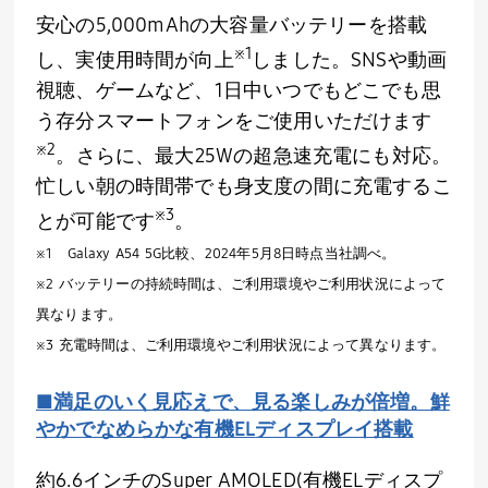
安心の
5,000mAh
の大容量バッテリーを搭載
※
1
し、実使用時間が向上
しました。
SNS
や動画
視聴、ゲームなど、
1
日中いつでもどこでも思
う存分スマートフォンをご使用いただけます
※
2
。さらに、最大
25W
の超急速充電にも対応。
忙しい朝の時間帯でも身支度の間に充電するこ
※
3
とが可能です
。
※
1
Galaxy A54 5G
比較、
2024
年
5
月
8
日時点当社調べ。
※
2
バッテリーの持続時間は、ご利用環境やご利用状況によって
異なります。
※
3
充電時間は、ご利用環境やご利用状況によって異なります。
■満足のいく見応えで、見る楽しみが倍増。鮮
やかでなめらかな有機
EL
ディスプレイ搭載
約
6.6
インチの
Super AMOLED(
有機
EL
ディスプ