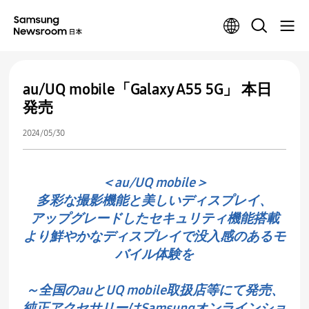
au/UQ mobile「Galaxy A55 5G」 本日
発売
2024/05/30
＜au/UQ mobile＞
多彩な撮影機能と美しいディスプレイ、
アップグレードしたセキュリティ機能搭載
より鮮やかなディスプレイで没入感のあるモ
バイル体験を
～全国のauとUQ mobile取扱店等にて発売、
純正アクセサリーはSamsungオンラインショ