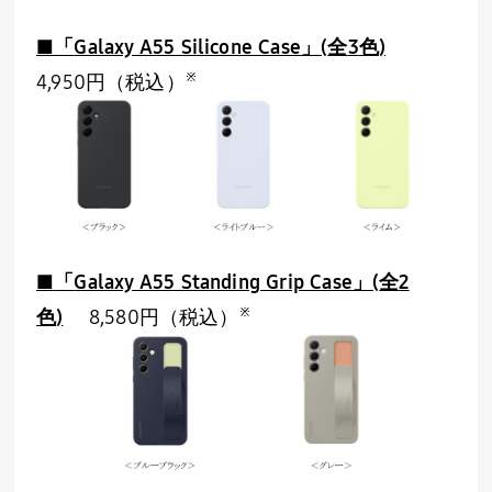
■「
Galaxy A55 Silicone Case
」
(
全
3
色
)
※
4,950円（税込）
■
「
Galaxy A55 Standing Grip Case
」
(
全
2
※
色
)
8,580円（税込）