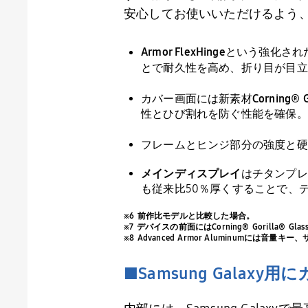
安心してお使いいただけるよう
Armor FlexHinge
という強化され
とで耐久性を高め、折り目が目立
カバー画面には新素材
Corning® G
性とひび割れを防ぐ性能を確保。
フレームとヒンジ部分の強度と硬
メインディスプレイ
はチタンプレ
も従来比
50
％厚くすることで、
※6 前作比モデルと比較した場合。
※7 デバイスの前面にはCorning® Gorilla® Glas
※8 Advanced Armor Aluminumに
■
Samsung Galaxy
用に