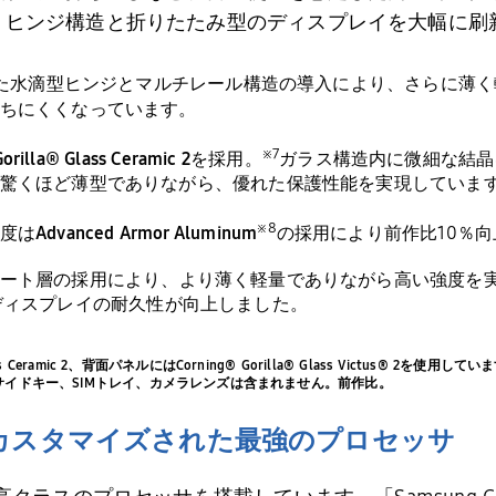
、ヒンジ構造と折りたたみ型のディスプレイを大幅に刷
た水滴型ヒンジとマルチレール構造の導入により、さらに薄く
ちにくくなっています。
※
7
orilla® Glass Ceramic 2
を採用。
ガラス構造内に微細な結晶
驚くほど薄型でありながら、優れた保護性能を実現していま
※
8
度は
Advanced Armor Aluminum
の採用により前作比
10
％向
ート層の採用により、より薄く軽量でありながら高い強度を
ディスプレイの耐久性が向上しました。
s Ceramic 2、背面パネルにはCorning® Gorilla® Glass Victus® 2を使用してい
は音量キー、サイドキー、SIMトレイ、カメラレンズは含まれません。前作比。
カスタマイズされた最強のプロセッサ