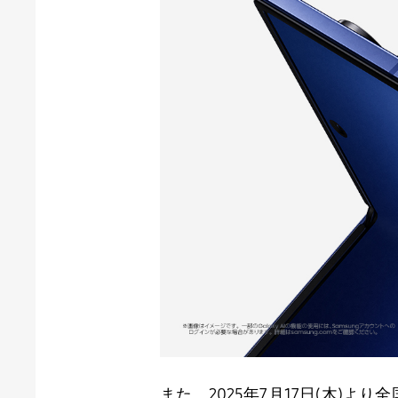
また、
2025
年
7
月
17
日
(
木
)
より全