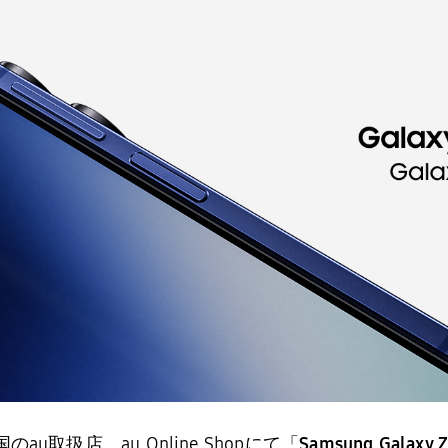
国の
au
取扱店、au Online Shopにて「
Samsung Galaxy Z