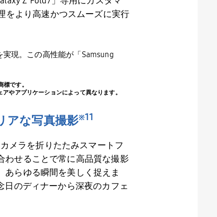
laxy Z Fold7
」専用にカスタマ
理をより高速かつスムーズに実行
を実現。この高性能が「
Samsung
の登録商標です。
ウェアやアプリケーションによって異なります。
※
11
リアな写真撮影
プロ仕様カメラを折りたたみスマートフ
合わせることで常に高品質な撮影
、あらゆる瞬間を美しく捉えま
念日のディナーから深夜のカフェ