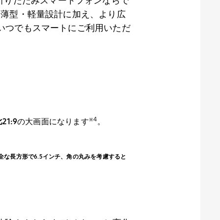
折りたたみスマートフォンならで
超薄型・軽量設計に加え、より広
いつでもスマートにご利用いただ
※
4
比
21:9
の大画面になります
。
サイズは完全な長方形で6.5インチ、角の丸みを考慮すると