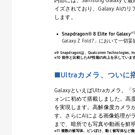
内部には、
Samsung Galaxy
で最
イズされており、
Galaxy AI
のリ
します。
※
Snapdragon® 8 Elite for Galaxy
Galaxy Z Fold7
」において一切妥
※9 Snapdragonは、Qualcomm Technolog
※10 前作と比較したAP性能の向上を示して
■
Ultra
カメラ、ついに
Galaxy
といえばUltraカメラ。「Sams
ォンに初めて搭載しました。高
を実現します。高解像度カメラ
す。さらにAIによる画像処理が
まで、暗所でも写真や動画を鮮
※11 複数の被写体、ピンぼけ、動く被写体など