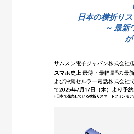
日本の横折りスマホ
～ 最新ワ
が
サムスン電子ジャパン株式会社
(
※
スマホ史上
最薄・最軽量
の最
よび沖縄セルラー電話株式会社
て
2025年
7
月
17
日（木）より予約
※日本で発売している横折りスマートフォンモデ