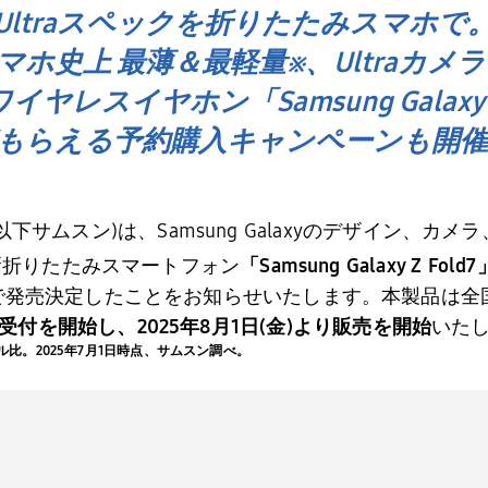
Ultraスペックを折りたたみスマホで
史上 最薄＆最軽量※、Ultraカメラ、U
イヤレスイヤホン「Samsung Galaxy 
もらえる予約購入キャンペーンも開催
以下サムスン
)
は、
Samsung Galaxy
のデザイン、カメラ
新折りたたみスマートフォン
「
Samsung Galaxy Z Fold7
で発売決定したことをお知らせいたします。本製品は全
受付を開始し、
2025
年
8
月
1
日
(
金
)
より販売を開始
いた
ル比。
2025
年
7
月
1
日時点、サムスン調べ。