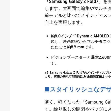
「
Samsung Galaxy Z Fold7
」
を
します。大画面で編集やマルチ
前モデルと比べてメインディス
向上を実現します。
※
5
約8.
0
インチ
Dynamic AMOLED 
現し、映画鑑賞からマルチタスク
たたむと
約
8.9 mm
です。
ビジョンブースターと
最大
2,600n
す。
※5 Samsung Galaxy Z Fold7の
より、実際の表示可能領域は対角線測定値より小
■スタイリッシュなデ
薄く、軽くなった「
Samsung Gal
す。繰り返しの開閉やバッグに