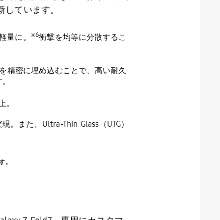
新しています。
※
6
軽量に。
衝撃を均等に分散するこ
を精密に埋め込むことで、高い耐久
す。
上。
実現。また、
Ultra-Thin Glass
（
UTG
）
ます。