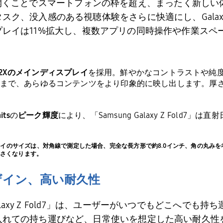
開くことでスマートフォンの枠を超え、まったく新しい
タスク、没入感のある視聴体験をさらに快適にし、
Galax
プレイは
11%
拡大し、複数アプリの同時操作や作業スペ
2X
のメインディスプレイ
を採用。鮮やかなコントラストや純
まで、あらゆるコンテンツをより印象的に映し出します。厚
its
の
ピーク輝度
により、「
Samsung Galaxy Z Fold7
」は直射
メインディスプレイのサイズは、対角線で測定した場合、完全な長方形で約8.0インチ、角の
さくなります。
ザイン、高い耐久性
axy Z Fold7
」は、ユーザーがいつでもどこへでも持ち
入れての持ち運びなど、日常使いを想定した高い耐久性