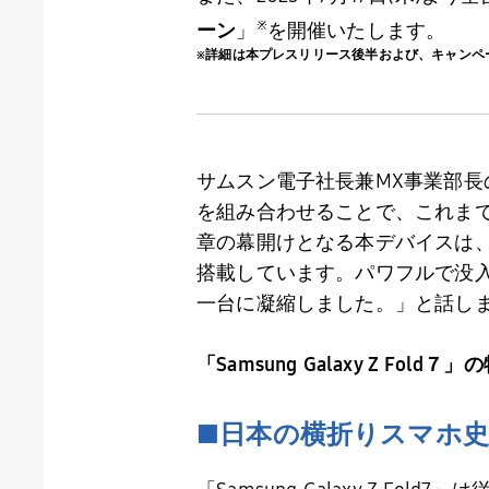
※
ーン
」
を開催いたします。
※詳細は本プレスリリース後半および、キャンペ
サムスン電子社長兼
MX
事業部長
を組み合わせることで、これま
章の幕開けとなる本デバイスは
搭載しています。パワフルで没
一台に凝縮しました。」と話し
「
Samsung Galaxy Z Fold
７」の
■日本の横折りスマホ史