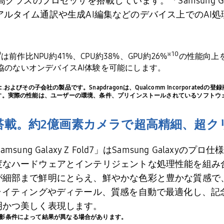
高クラスのプロセッサを搭載しています。「
Samsung Ga
アルタイム通訳や生成
AI
編集などのデバイス上での
AI
処
9
※
10
は前作比
NPU
約
41%
、
CPU
約
38%
、
GPU
約
26%
の性能向上
協のないオンデバイス
AI
体験を可能にします。
ies, Inc.およびその子会社の製品です。Snapdragonは、Qualcomm Incorporated
います。実際の性能は、ユーザーの環境、条件、プリインストールされているソフト
搭載。
約
2
億画素カメラで超高精細、超ク
ung Galaxy Z Fold7」
はSamsung Galaxyの
度なハードウェアとインテリジェントな処理性能を組み
が細部まで鮮明にとらえ、鮮やかな色彩と豊かな質感で
ライティングやディテール、質感を自動で最適化し、記
明かつ美しく表現します。
撮影条件によって結果が異なる場合があります。