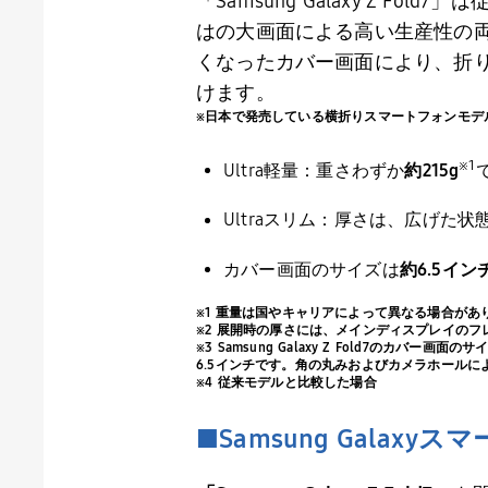
「
Samsung Galaxy Z Fold7
」は
はの大画面による高い生産性の
くなったカバー画面により、折
けます。
※日本で発売している横折りスマートフォンモデ
※
1
Ultra軽量：重さわずか
約
215g
Ultraスリム：厚さは、広げた状
カバー画面のサイズは
約6.
5
イン
※1 重量は国やキャリアによって異なる場合があ
※2 展開時の厚さには、メインディスプレイの
※3 Samsung Galaxy Z Fold7のカバ
6.5インチです。角の丸みおよびカメラホール
※4 従来モデルと比較した場合
■
Samsung Galaxy
スマ