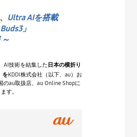
。
ltra AIを搭載
Buds3」
 ～
、
AI
技術を結集した
日本の横折り
」を
KDDI株式会社（以下、
au
）お
国の
au
取扱店、au Online Shopに
します。