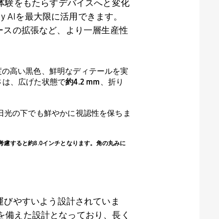
体験をもたらすデバイスへと変化
y AI
を最大限に活用できます。
ースの拡張など、より一層生産性
度の高い黒色、鮮明なディテールを実
さは、広げた状態で
約
4.2 mm
、折り
日光の下でも鮮やかに視認性を保ちま
丸みを考慮すると約8.0インチとなります。角の丸みに
運びやすいよう設計されていま
を備えた設計となっており、長く