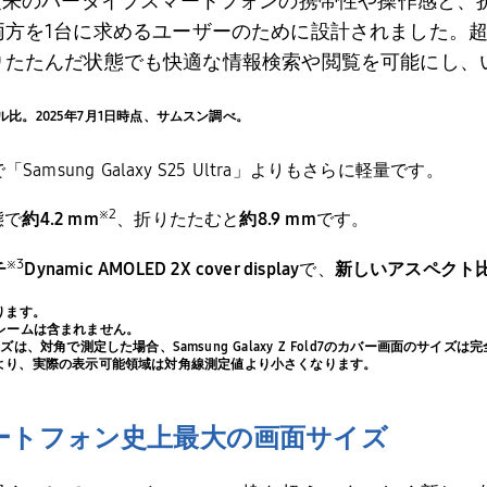
従来のバータイプスマートフォンの携帯性や操作感と、
両方を
1
台に求めるユーザーのために設計されました。
りたたんだ状態でも快適な情報検索や閲覧を可能にし、
ル比。
2025
年
7
月
1
日時点、サムスン調べ。
で「
Samsung Galaxy S25 Ultra
」よりもさらに軽量です。
※
2
態で
約4.
2 mm
、折りたたむと
約
8.9 mm
です。
※
3
チ
Dynamic AMOLED 2X cover display
で、
新しいアスペクト
ります。
フレームは含まれません。
ー画面のサイズは、対角で測定した場合、Samsung Galaxy Z Fold7のカバー画面の
により、実際の表示可能領域は対角線測定値より小さくなります。
ートフォン史上最大の画面サイズ