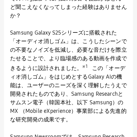
ど聞こえなくなってしまった経験はありません
か？
Samsung Galaxy S25シリーズに搭載された
「オーディオ消しゴム」は、こうしたシーンで
の不要なノイズを低減し、必要な音だけを際立
たせることで、より臨場感のある動画を作成で
※1
きるように設計されました。
この「オーデ
ィオ消しゴム」をはじめとする
Galaxy AI
の機
能は、ユーザーのニーズを深く理解したうえで
開発されたものであり、
Samsung Research
と
サムスン電子（韓国本社、以下
Samsung）
の
MX （
Mobile eXperience
）事業部による先進的
な研究開発の成果です。
Samsung Newsroomでは、
Samsung Research