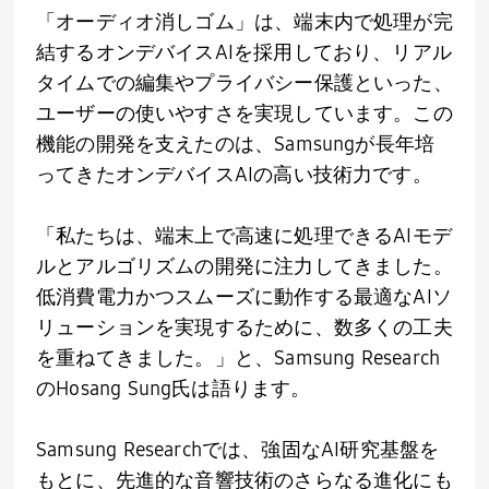
「オーディオ消しゴム」は、端末内で処理が完
結するオンデバイス
AI
を採用しており、リアル
タイムでの編集やプライバシー保護といった、
ユーザーの使いやすさを実現しています。この
機能の開発を支えたのは、
Samsung
が長年培
ってきたオンデバイス
AI
の高い技術力です。
「私たちは、端末上で高速に処理できる
AI
モデ
ルとアルゴリズムの開発に注力してきました。
低消費電力かつスムーズに動作する最適な
AI
ソ
リューションを実現するために、数多くの工夫
を重ねてきました。」と、
Samsung Research
の
Hosang Sung
氏は語ります。
Samsung Researchでは、強固な
AI
研究基盤を
もとに、先進的な音響技術のさらなる進化にも