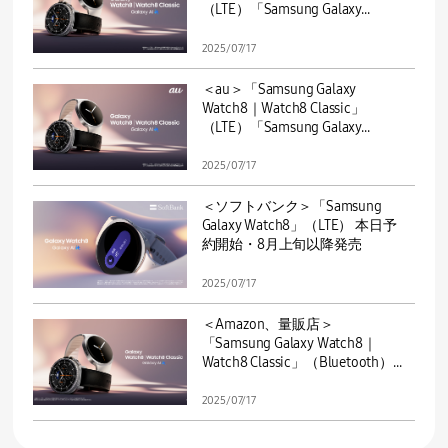
（LTE）「Samsung Galaxy...
2025/07/17
＜au＞「Samsung Galaxy
Watch8｜Watch8 Classic」
（LTE）「Samsung Galaxy...
2025/07/17
＜ソフトバンク＞「Samsung
Galaxy Watch8」（LTE） 本日予
約開始・8月上旬以降発売
2025/07/17
＜Amazon、量販店＞
「Samsung Galaxy Watch8｜
Watch8 Classic」（Bluetooth）...
2025/07/17