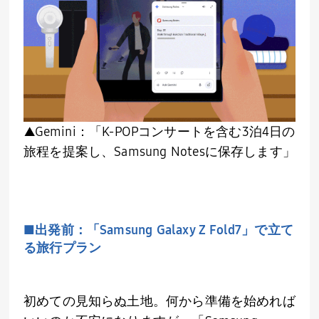
▲Gemini：「
K-POP
コンサートを含む
3
泊
4
日の
旅程を提案し、
Samsung Notes
に保存します」
■出発前：「
Samsung Galaxy Z Fold7
」で立て
る旅行プラン
初めての見知らぬ土地。何から準備を始めれば