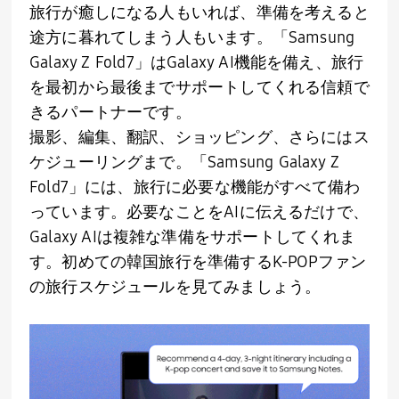
旅行が癒しになる人もいれば、準備を考えると
途方に暮れてしまう人もいます。「
Samsung
Galaxy Z Fold7
」は
Galaxy AI
機能を備え、旅行
を最初から最後までサポートしてくれる信頼で
きるパートナーです。
撮影、編集、翻訳、ショッピング、さらにはス
ケジューリングまで。「
Samsung Galaxy Z
Fold7
」には、旅行に必要な機能がすべて備わ
っています。必要なことを
AI
に伝えるだけで、
Galaxy AI
は複雑な準備をサポートしてくれま
す。初めての韓国旅行を準備する
K-POP
ファン
の旅行スケジュールを見てみましょう。