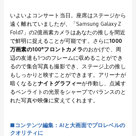
いよいよコンサート当日。座席はステージから
遠く離れていましたが、「
Samsung Galaxy Z
Fold7
」の
2
億画素カメラはあなたの推しを間近
で鮮明に捉えることが可能です。さらに
1000
万画素の
100
°フロントカメラ
のおかげで、周
辺の友達も
1
つのフレームに収めることができ
るので集合写真も撮影でき、ステージ上の推し
もしっかりと映すことができます。アリーナが
暗くなると
ナイトグラフィー
が作動し、点滅す
るペンライトの光景をシャープでバランスのと
れた写真や映像に変えてくれます。
■コンテンツ編集：
AI
と大画面でプロレベルの
クオリティに