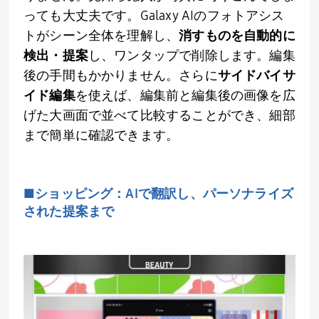
っても大丈夫です。
Galaxy AI
のフォトアシス
トがシーン全体を理解し、
消すものを自動的に
検出・提案
し、ワンタップで削除します。編集
後の手間もかかりません。さらに
サイドバイサ
イド編集
を使えば、編集前と編集後の画像を広
げた大画面で並べて比較することができ、細部
まで簡単に確認できます。
■ショッピング：
AI
で翻訳し、パーソナライズ
された提案まで