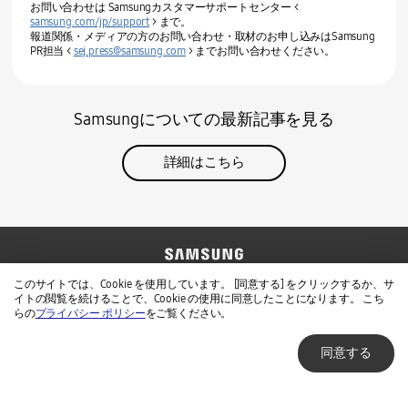
お問い合わせは Samsungカスタマーサポートセンター <
samsung.com/jp/support
> まで。
報道関係・メディアの方のお問い合わせ・取材のお申し込みはSamsung
PR担当 <
sej.press@samsung.com
> までお問い合わせください。
Samsungについての最新記事を見る
詳細はこちら
お問い合わせ
Samsung公式サイト
このサイトでは、Cookie を使用しています。 [同意する] をクリックするか、サ
イトの閲覧を続けることで、Cookie の使用に同意したことになります。 こち
免責事項
個人情報保護方針
らの
プライバシー ポリシー
をご覧ください。
同意する