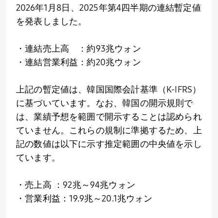
2026
年
1
月
8
日、
2025
年第
4
四半期の連結暫定値
を発表しました。
・連結売上高
：
約
93
兆ウォン
・連結営業利益
：
約
20
兆ウォン
上記の暫定値は、韓国国際会計基準（
K-IFRS
）
に基づいています。なお、韓国の開示規則で
は、業績予想を範囲で開示することは認められ
ていません。これらの規制に準拠するため、上
記の数値は以下に示す推定範囲の中央値を示し
ています。
・売上高 ：
92
兆～
94
兆ウォン
・営業利益：
19.9
兆～
20.1
兆ウォン