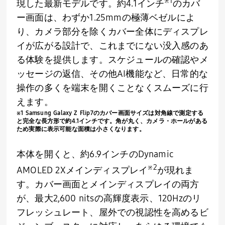
※
1
現した最新モデルです。約4.1インチ
のカバ
ー画面は、わずか1.25mmの極薄ベゼルによ
り、カメラ部分を除くカバー全体にディスプレ
イが広がる設計で、これまでにない没入感のあ
る体験を提供します。スケジュールの確認やメ
ッセージの返信、その他AI機能など、日常的な
操作の多くを端末を開くことなくスムーズに行
えます。
※
1 Samsung Galaxy Z Flip7
のカバー画面サイズは対角線で測定する
と完全な長方形で約
4.1
インチです。角が丸く、カメラ・ホールがある
ため実際に表示可能な面積は小さくなります。
本体を開くと、約6.9インチのDynamic
※
2
AMOLED 2Xメインディスプレイ
が現れま
す。カバー画面とメインディスプレイの両方
が、最大2,600 nitsの高輝度表示、120Hzのリ
フレッシュレート、屋外での視認性を高めるビ