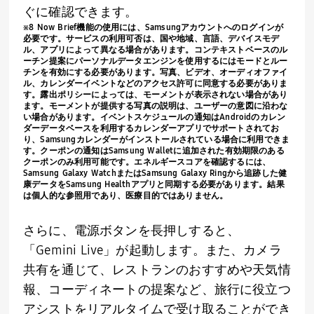
ぐに確認できます。
※
8 Now Brief
機能の使用には、
Samsung
アカウントへのログインが
必要です。サービスの利用可否は、国や地域、言語、デバイスモデ
ル、アプリによって異なる場合があります。コンテキストベースのル
ーチン提案にパーソナルデータエンジンを使用するにはモードとルー
チンを有効にする必要があります。写真、ビデオ、オーディオファイ
ル、カレンダーイベントなどのアクセス許可に同意する必要がありま
す。露出ポリシーによっては、モーメントが表示されない場合があり
ます。モーメントが提供する写真の説明は、ユーザーの意図に沿わな
い場合があります。イベントスケジュールの通知は
Android
のカレン
ダーデータベースを利用するカレンダーアプリでサポートされてお
り、
Samsung
カレンダーがインストールされている場合に利用できま
す。クーポンの通知は
Samsung Wallet
に追加された有効期限のある
クーポンのみ利用可能です。エネルギースコアを確認するには、
Samsung Galaxy Watch
または
Samsung Galaxy Ring
から追跡した健
康データを
Samsung Health
アプリと同期する必要があります。結果
は個人的な参照用であり、医療目的ではありません。
さらに、電源ボタンを長押しすると、
「
Gemini Live
」が起動します。また、カメラ
共有を通じて、レストランのおすすめや天気情
報、コーディネートの提案など、旅行に役立つ
アシストをリアルタイムで受け取ることができ