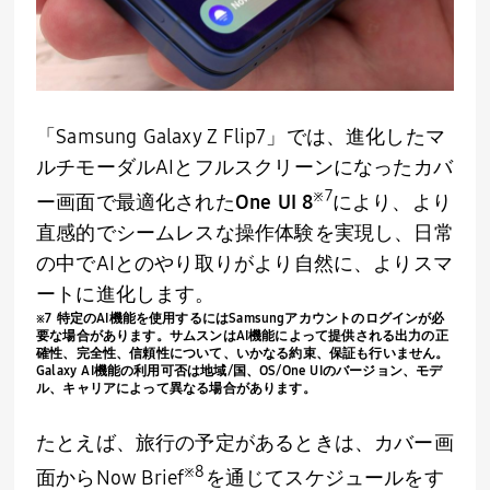
「
Samsung Galaxy Z Flip7
」では、進化したマ
ルチモーダル
AI
とフルスクリーンになったカバ
※
7
ー画面で最適化された
One UI 8
により、より
直感的でシームレスな操作体験を実現し、日常
の中で
AI
とのやり取りがより自然に、よりスマ
ートに進化します。
※
7
特定の
AI
機能を使用するには
Samsung
アカウントのログインが必
要な場合があります。サムスンは
AI
機能によって提供される出力の正
確性、完全性、信頼性について、いかなる約束、保証も行いません。
Galaxy AI
機能の利用可否は地域
/
国、
OS/One UI
のバージョン、モデ
ル、キャリアによって異なる場合があります。
たとえば、旅行の予定があるときは、カバー画
※
8
面から
Now Brief
を通じてスケジュールをす