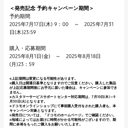
＜発売記念 予約キャンペーン期間＞
予約期間
2025年
7
月
17
日
(
木
) 9
：
00
～ 2025年
7
月
31
日
(
木
)23:59
購入・応募期間
2025年
8
月
1
日
(
金
)
～
2025
年
8
月
18
日
(
月
)23
：
59
※上記期間は変更になる可能性があります。
※購入日は開通日基準となりますのでご注意ください。購入した製品
が上記応募期間後にお手元に届いた場合は、キャンペーンに参加でき
ません。
※カスタマーサービスサポートセンター対応期間は、
7
月
10
日
(
木
)
～
9
月
30
日
(
火
)
となります。
※ドコモオンラインショップにて事前購入受付をされた購入者も、本
キャンペーン対象となります。
※発売日については、「ドコモのホームページ」でご確認ください。
※地域によってはお届けに時間がかかる可能性がございますので、期
間に余裕をもったご購入をお願いいたします。