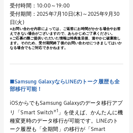
受付時間：
10:00
～
19:00
受付期間：
2025
年
7
月
10
日
(
木
)
～
2025
年
9
月
30
日
(
火
)
※お問い合わせ内容によっては、ご返答にお時間がかかる場合やお答
えできない場合がございますので、あらかじめご了承ください。
※ご応募の際ご提供いただいた情報は特典進呈後、速やかに破棄致し
ます。そのため、受付期間終了後のお問い合わせにつきましてはいか
なる場合でもご対応できかねます。
■
Samsung Galaxy
なら
LINE
のトーク履歴も全
部移行可能！
iOSからでも
Samsung Galaxy
のデータ移行アプ
※
1
リ「
Smart Switch
」を使えば、かんたんに機
種変更時のデータ移行が可能です。
LINE
のト
ーク履歴も「全期間」の移行が「
Smart