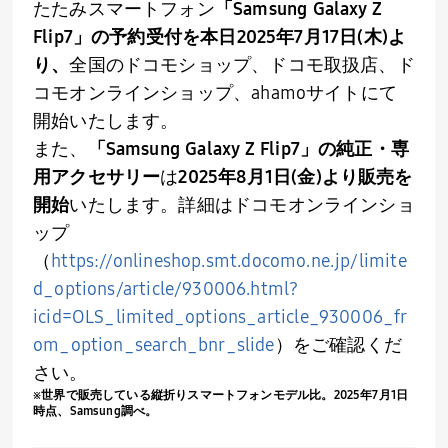
たたみスマートフォン
「
Samsung Galaxy Z
Flip7
」の予約受付を本日
2025
年
7
月
17
日
(
木
)
よ
り、
全国のドコモショップ、ドコモ取扱店、ド
コモオンラインショップ、
ahamo
サイトにて
開始いたします。
また、
「
Samsung Galaxy Z Flip7
」の純正・専
用アクセサリー
は
2025
年
8
月
1
日
(
金
)
より販売を
開始
いたします。詳細はドコモオンラインショ
ップ
（
https://onlineshop.smt.docomo.ne.jp/limite
d_options/article/930006.html?
icid=OLS_limited_options_article_930006_fr
om_option_search_bnr_slide
）をご確認くだ
さい。
※世界で販売している縦折りスマートフォンモデル比。
2025
年
7
月
1
日
時点、
Samsung
調べ。