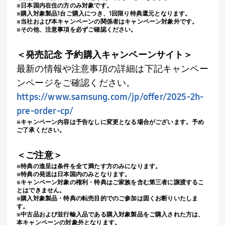
※日本国内在住の方のみ対象です。
※購入対象製品
1
台ご購入につき、
1
回限り特典還元となります。
※当社および本キャンペーンの関係者はキャンペーン対象外です。
※その他、注意事項を必ずご確認ください。
＜発売記念 予約購入キャンペーンサイト＞
最新の情報や注意事項の詳細は下記キャンペー
ンページをご確認ください。
https://www.samsung.com/jp/offer/2025-2h-
pre-order-cp/
※キャンペーン内容は予告なしに変更となる場合がございます。予め
ご了承ください。
＜ご注意＞
※特典の進呈は条件を全て満たす方のみになります。
※特典の発送は日本国内のみとなります。
※キャンペーン対象の権利・特典はご家族を含む第三者に譲渡するこ
とはできません。
※購入対象製品・特典の転売目的でのご参加は固くお断りいたしま
す。
※中古品および並行輸入品である購入対象製品をご購入された方は、
本キャンペーンの対象外となります。