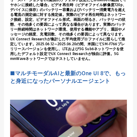
リースバージョンを
LTE
経由のデフォルト設定にし
Bluetooth
経由でイ
ヤホンに接続した場合。ビデオ再生時（ビデオファイル解像度
720p
、
デバイスに保存）のバッテリー容量およびバッテリー消費電力を超え
る電流の測定値に対する推定値。実際のビデオ再生時間はネットワー
ク接続、設定、ビデオファイル形式、画面の明るさ、バッテリーの状
態、その他多くの要因によって異なる場合があります。実際のバッテ
リー持続時間はネットワーク環境、使用する機能やアプリ、通話やメ
ッセージの頻度、充電回数、その他多くの要因によって異なります。
UX Connect Research
が集計した平均使用プロファイルに照らして推
定しています。
2025.06.12
～
2025.06.20
の間、米国にて
SM-F766
プレ
リリースバージョンを使用し、
LTE
および
5G Sub6
ネットワークを使
用したデフォルト設定で
UX Connect Research
が独自に評価。
5G
mmWave
ネットワークではテストしていません。
■マルチモーダル
AI
と最新の
One UI 8
で、もっ
と身近になったパーソナルエージェント