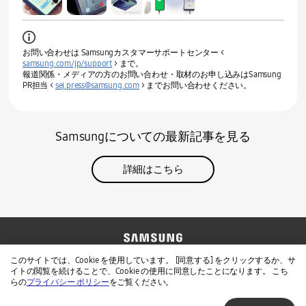
お問い合わせは Samsungカスタマーサポートセンター <
samsung.com/jp/support
> まで。
報道関係・メディアの方のお問い合わせ・取材のお申し込みはSamsung
PR担当 <
sej.press@samsung.com
> までお問い合わせください。
Samsungについての最新記事を見る
詳細はこちら
お問い合わせ
Samsung公式サイト
このサイトでは、Cookie を使用しています。 [同意する] をクリックするか、サ
イトの閲覧を続けることで、Cookie の使用に同意したことになります。 こち
免責事項
個人情報保護方針
らの
プライバシー ポリシー
をご覧ください。