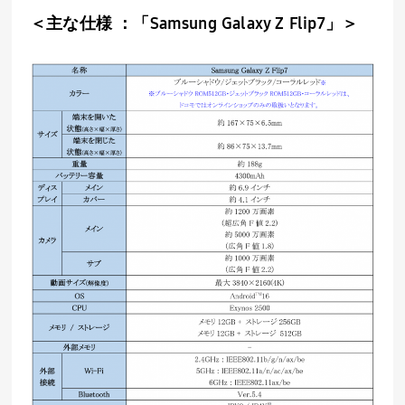
＜主な仕様 ：「
Samsung Galaxy Z Flip7
」＞