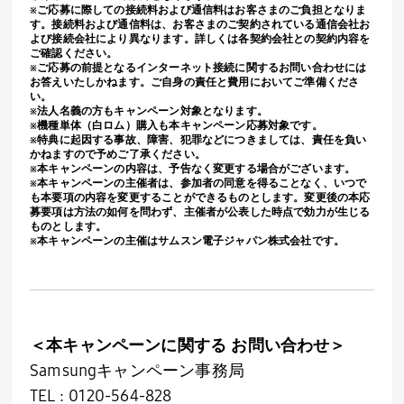
※ご応募に際しての接続料および通信料はお客さまのご負担となりま
す。接続料および通信料は、お客さまのご契約されている通信会社お
よび接続会社により異なります。詳しくは各契約会社との契約内容を
ご確認ください。
※ご応募の前提となるインターネット接続に関するお問い合わせには
お答えいたしかねます。ご自身の責任と費用においてご準備くださ
い。
※法人名義の方もキャンペーン対象となります。
※機種単体（白ロム）購入も本キャンペーン応募対象です。
※特典に起因する事故、障害、犯罪などにつきましては、責任を負い
かねますので予めご了承ください。
※本キャンペーンの内容は、予告なく変更する場合がございます。
※本キャンペーンの主催者は、参加者の同意を得ることなく、いつで
も本要項の内容を変更することができるものとします。変更後の本応
募要項は方法の如何を問わず、主催者が公表した時点で効力が生じる
ものとします。
※本キャンペーンの主催はサムスン電子ジャパン株式会社です。
＜本キャンペーンに関する お問い合わせ＞
Samsungキャンペーン事務局
TEL : 0120-564-828