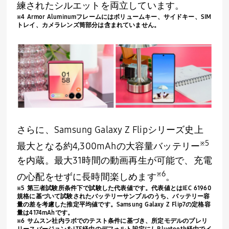
練されたシルエットを両立しています。
※
4 Armor Aluminum
フレームにはボリュームキー、サイドキー、
SIM
トレイ、カメラレンズ筒部分は含まれていません。
さらに、
Samsung Galaxy Z Flip
シリーズ史上
※
5
最大となる約
4,300mAh
の大容量バッテリー
を内蔵。最大
31
時間の動画再生が可能で、充電
※
6
の心配をせずに長時間楽しめます
。
※
5
第三者試験所条件下で試験した代表値です。代表値とは
IEC 61960
規格に基づいて試験されたバッテリーサンプルのうち、バッテリー容
量の差を考慮した推定平均値です。
Samsung Galaxy Z Flip7
の定格容
量は
4174mAh
です。
※
6
サムスン社内ラボでのテスト条件に基づき、所定モデルのプレリ