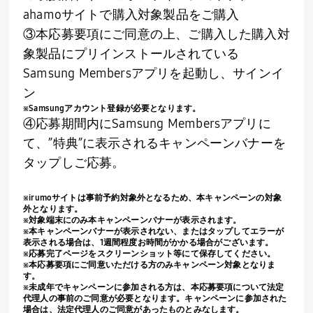
ahamo
サイトで購入対象製品をご購入
③本応募要項にご同意の上、ご購入した購入対
象製品にプリインストールされている
Samsung Members
アプリを起動し、サインイ
ン
※
Samsung
アカウント登録が必要となります。
④応募期間内に
Samsung Members
アプリに
て、”特典”に表示されるキャンペーンバナーを
タップしご応募。
※
irumo
サイトは事前予約対象外となるため、本キャンペーンの対象
外となります。
※対象端末にのみ本キャンペーンバナーが表示されます。
※本キャンペーンバナーが表示されない、またはタップしてエラーが
表示される場合は、
1
週間程度お時間がかかる場合がございます。
※応募完了ページをスクリーンショット等にて保存してください。
※本応募要項にご同意いただける方のみキャンペーン対象となりま
す。
※未成年でキャンペーンに参加される方は、本応募要項について法定
代理人の事前のご同意が必要となります。キャンペーンに参加された
場合は、法定代理人のご同意があったものとみなします。