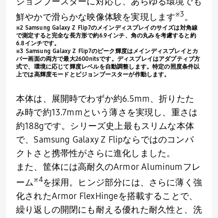
ジョンブースターに対応し、あらゆる環境でも
※
3
鮮やかで滑らかな映像体験を実現します
。
※
2 Samsung Galaxy Z Flip7
のメインディスプレイのサイズは対角線
で測定すると完全な長方形で約
6.9
インチ、角の丸みを考慮すると約
6.8
インチです。
※
3 Samsung Galaxy Z Flip7
のピーク輝度はメインディスプレイとカ
バー画面の両方で最大
2600nits
です。ディスプレイはアダプティブ方
式で、環境に応じて輝度レベルを自動調整します。特定の照度条件以
上では高輝度モードとビジョンブースターが作動します。
本体は、展開時でわずか約
6.5mm
、折りたた
み時で約
13.7mm
という薄さを実現し、重さは
約
188g
です。シリーズ史上最もスリムな本体
で、
Samsung Galaxy Z Flip
ならではのコンパ
クトさと携帯性がさらに進化しました。
また、筐体には高耐久の
Armor Aluminum
フレ
※
4
ーム
を採用。ヒンジ部分には、さらに薄く強
化された
Armor FlexHinge
を搭載することで、
繰り返しの開閉にも耐える優れた耐久性と、洗