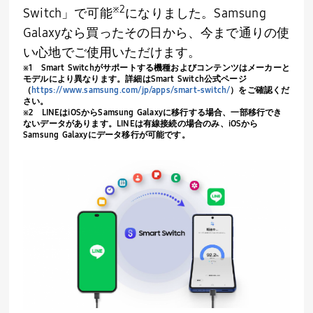
※
2
Switch
」で可能
になりました。
Samsung
Galaxy
なら買ったその日から、今まで通りの使
い心地でご使用いただけます。
※
1
Smart Switch
がサポートする機種およびコンテンツはメーカーと
モデルにより異なります。詳細は
Smart Switch
公式ページ
（
https://www.samsung.com/jp/apps/smart-switch/
）をご確認くだ
さい。
※
2
LINE
は
iOS
から
Samsung Galaxy
に移行する場合、一部移行でき
ないデータがあります。
LINE
は有線接続の場合のみ、
iOS
から
Samsung Galaxy
にデータ移行が可能です。