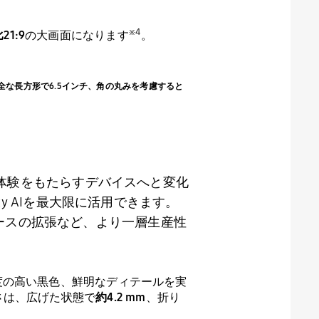
※
4
比
21:9
の大画面になります
。
サイズは完全な長方形で6.5インチ、角の丸みを考慮すると
体験をもたらすデバイスへと変化
y AI
を最大限に活用できます。
ースの拡張など、より一層生産性
度の高い黒色、鮮明なディテールを実
さは、広げた状態で
約
4.2 mm
、折り