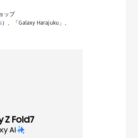
ョップ
s
）
、「
Galaxy Harajuku
」、