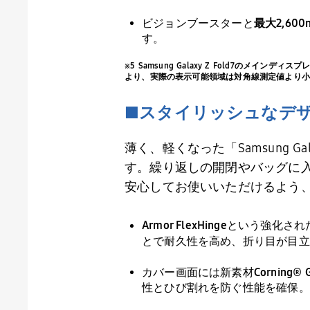
ビジョンブースターと
最大
2,600n
す。
※5 Samsung Galaxy Z Fold7の
より、実際の表示可能領域は対角線測定値より小
■スタイリッシュなデ
薄く、軽くなった「
Samsung Gal
す。繰り返しの開閉やバッグに
安心してお使いいただけるよう
Armor FlexHinge
という強化され
とで耐久性を高め、折り目が目立
カバー画面には新素材
Corning® G
性とひび割れを防ぐ性能を確保。