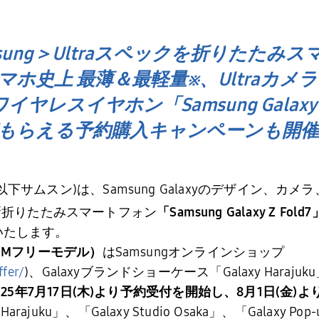
sung＞Ultraスペックを折りたたみ
史上 最薄＆最軽量※、Ultraカメラ、U
イヤレスイヤホン「Samsung Galaxy 
もらえる予約購入キャンペーンも開催
以下サムスン
)
は、
Samsung Galaxy
のデザイン、カメラ
新折りたたみスマートフォン
「
Samsung Galaxy Z Fold7
いたします。
IM
フリーモデル）
は
Samsung
オンラインショップ
fer/
)、Galaxyブランドショーケース「
Galaxy Harajuku
025
年7月
17
日
(
木
)
より予約受付を開始し、
8
月
1
日
(
金
)
よ
 Harajuku
」、「
Galaxy Studio Osaka
」、「
Galaxy Pop-