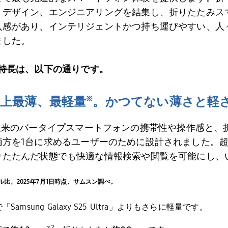
、デザイン、エンジニアリングを結集し、折りたたみス
入感があり、インテリジェントかつ持ち運びやすい、人
ました。
特長は、以下の通りです。
※
上最薄、最軽量
。かつてない薄さと軽
従来のバータイプスマートフォンの携帯性や操作感と、
両方を
1
台に求めるユーザーのために設計されました。
りたたんだ状態でも快適な情報検索や閲覧を可能にし、
ル比。
2025
年
7
月
1
日時点、サムスン調べ。
で「
Samsung Galaxy S25 Ultra
」よりもさらに軽量です。
※
2