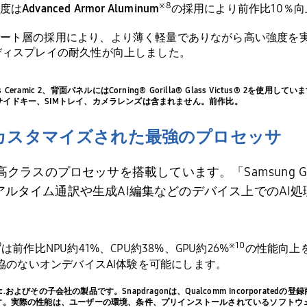
※
8
度は
Advanced Armor Aluminum
の採用により前作比
10
％向
ート層の採用により、より薄く軽量でありながら高い強度を
ディスプレイの耐久性が向上しました。
s Ceramic 2、背面パネルにはCorning® Gorilla® Glass Victus® 2を使用してい
は音量キー、サイドキー、SIMトレイ、カメラレンズは含まれません。前作比。
カスタマイズされた最強のプロセッサ
高クラスのプロセッサを搭載しています。「
Samsung Ga
アルタイム通訳や生成
AI
編集などのデバイス上での
AI
処
9
※
10
は前作比
NPU
約
41%
、
CPU
約
38%
、
GPU
約
26%
の性能向上
協のないオンデバイス
AI
体験を可能にします。
ies, Inc.およびその子会社の製品です。Snapdragonは、Qualcomm Incorporated
います。実際の性能は、ユーザーの環境、条件、プリインストールされているソフト