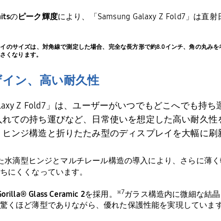
its
の
ピーク輝度
により、「
Samsung Galaxy Z Fold7
」は直射
メインディスプレイのサイズは、対角線で測定した場合、完全な長方形で約8.0インチ、角の
さくなります。
ザイン、高い耐久性
axy Z Fold7
」は、ユーザーがいつでもどこへでも持ち
入れての持ち運びなど、日常使いを想定した高い耐久性
、ヒンジ構造と折りたたみ型のディスプレイを大幅に刷
た水滴型ヒンジとマルチレール構造の導入により、さらに薄く
ちにくくなっています。
※
7
orilla® Glass Ceramic 2
を採用。
ガラス構造内に微細な結晶
驚くほど薄型でありながら、優れた保護性能を実現していま