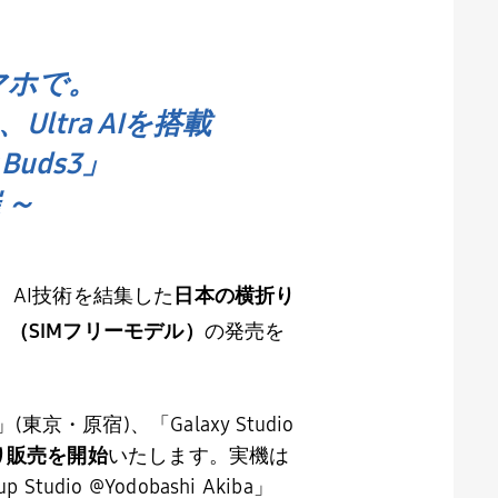
スマホで。
ltra AIを搭載
Buds3」
 ～
、
AI
技術を結集した
日本の横折り
」（
SIM
フリーモデル）
の発売を
」
(
東京・原宿
)
、「
Galaxy Studio
り販売を開始
いたします。実機は
up Studio @Yodobashi Akiba
」