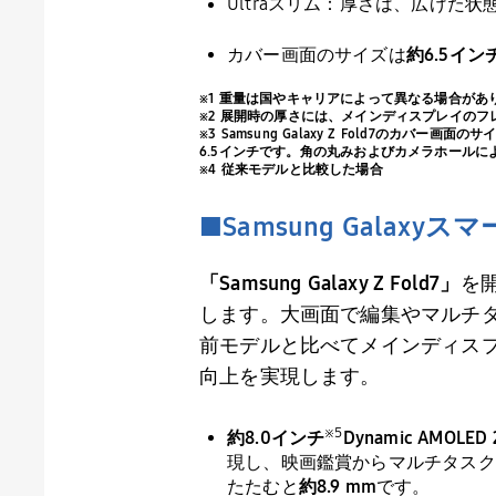
Ultraスリム：厚さは、広げた状
カバー画面のサイズは
約6.
5
イン
※1 重量は国やキャリアによって異なる場合があ
※2 展開時の厚さには、メインディスプレイの
※3 Samsung Galaxy Z Fold7のカバ
6.5インチです。角の丸みおよびカメラホール
※4 従来モデルと比較した場合
■
Samsung Galaxy
スマ
「
Samsung Galaxy Z Fold7
」
を
します。大画面で編集やマルチ
前モデルと比べてメインディス
向上を実現します。
※
5
約8.
0
インチ
Dynamic AMOLED 
現し、映画鑑賞からマルチタスク
たたむと
約
8.9 mm
です。