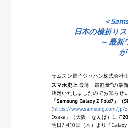
＜Sam
日本の横折りスマホ
～ 最新ワ
が
サムスン電子ジャパン株式会社
(
※
スマホ史上
最薄・最軽量
の最
決定いたしましたのでお知らせ
「
Samsung Galaxy Z Fold7
」（
S
(
https://www.samsung.com/jp/of
Osaka
」（大阪・なんば）にて
2
明日
7
月
10
日（木）より「
Galaxy