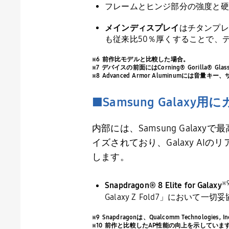
フレームとヒンジ部分の強度と硬
メインディスプレイ
はチタンプレ
も従来比
50
％厚くすることで、
※6 前作比モデルと比較した場合。
※7 デバイスの前面にはCorning® Gorilla® Glas
※8 Advanced Armor Aluminumに
■
Samsung Galaxy
用に
内部には、
Samsung Galaxy
で最
イズされており、
Galaxy AI
のリ
します。
※
Snapdragon® 8 Elite for Galaxy
Galaxy Z Fold7
」において一切妥
※9 Snapdragonは、Qualcomm Technolog
※10 前作と比較したAP性能の向上を示して