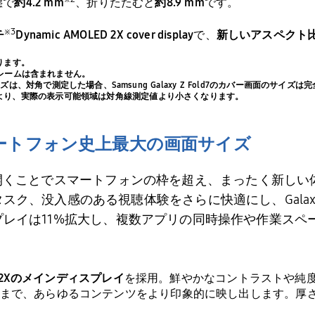
態で
約4.
2 mm
、折りたたむと
約
8.9 mm
です。
※
3
チ
Dynamic AMOLED 2X cover display
で、
新しいアスペクト
ります。
フレームは含まれません。
ー画面のサイズは、対角で測定した場合、Samsung Galaxy Z Fold7のカバー画面の
により、実際の表示可能領域は対角線測定値より小さくなります。
ートフォン史上最大の画面サイズ
開くことでスマートフォンの枠を超え、まったく新しい
タスク、没入感のある視聴体験をさらに快適にし、
Galax
プレイは
11%
拡大し、複数アプリの同時操作や作業スペ
2X
のメインディスプレイ
を採用。鮮やかなコントラストや純
まで、あらゆるコンテンツをより印象的に映し出します。厚