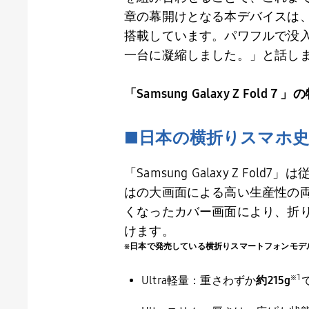
章の幕開けとなる本デバイスは
搭載しています。パワフルで没
一台に凝縮しました。」と話し
「
Samsung Galaxy Z Fold
７」の
■日本の横折りスマホ史
「
Samsung Galaxy Z Fold7
」は
はの大画面による高い生産性の
くなったカバー画面により、折
けます。
※日本で発売している横折りスマートフォンモデ
※
1
Ultra軽量：重さわずか
約
215g