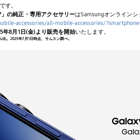
です。
7
」の純正・専用アクセサリー
は
Samsung
オンラインシ
bile-accessories/all-mobile-accessories/?smartphone
25
年8月1日
(
金
)
より販売を開始
いたします。
ル比。
2025
年
7
月
1
日時点、サムスン調べ。