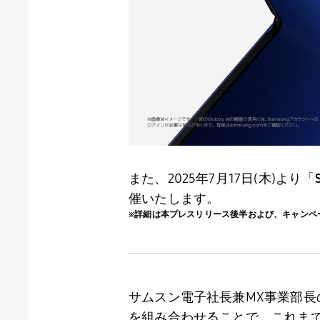
また、
2025
年
7
月
17
日
(
木
)
より「
催いたします。
※詳細は本プレスリリース後半および、キャンペ
サムスン電子社長兼
MX
事業部長
を組み合わせることで、これま