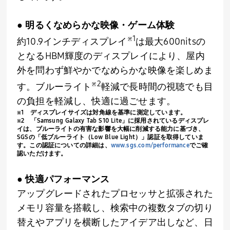
● 明るくなめらかな映像・ゲーム体験
※
1
約
10.9
インチディスプレイ
は最大
600nits
の
となる
HBM
輝度のディスプレイにより、屋内
外を問わず鮮やかでなめらかな映像を楽しめま
※
2
す。ブルーライト
軽減で長時間の視聴でも目
の負担を軽減し、快適に過ごせます。
※
1
ディスプレイサイズは対角線を基準に測定しています。
※
2
「
Samsung Galaxy Tab S10 Lite
」に採用されているディスプレ
イは、ブルーライトの有害な影響を大幅に削減する能力に基づき、
SGS
の「低ブルーライト（
Low Blue Light
）」認証を取得していま
す。この認証についての詳細は、
www.sgs.com/performance
でご確
認いただけます。
● 快適パフォーマンス
アップグレードされたプロセッサと拡張された
メモリ容量を搭載し、検索中の複数タブの切り
替えやアプリを横断したアイデア出しなど、日