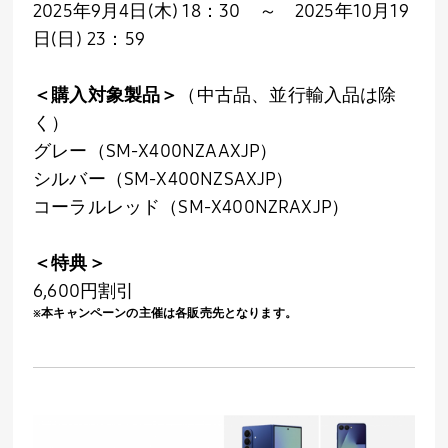
2025年
9
月
4
日
(
木
) 18
：
30
～
2025
年
10
月
19
日
(
日
) 23
：
59
＜購入対象製品＞
（中古品、並行輸入品は除
く）
グレー（
SM-X400NZAAXJP
）
シルバー（
SM-X400NZSAXJP
）
コーラルレッド（
SM-X400NZRAXJP
）
＜特典＞
6,600円割引
※本キャンペーンの主催は各販売先となります。