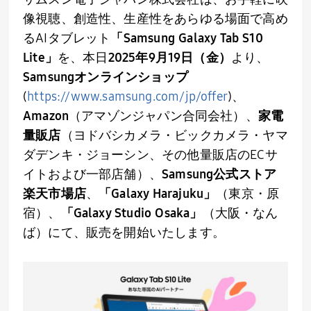
像視聴、創造性、生産性をあらゆる場面で高め
る
AI
タブレット
「
Samsung Galaxy Tab S10
Lite
」
を、本日
2025年
9
月
19
日（金）
より、
Samsungオンラインショップ
(
https://www.samsung.com/jp/
offer
)、
Amazon
（アマゾンジャパン合同会社）、
家電
量販店
（ヨドバシカメラ・ビックカメラ・ヤマ
ダデンキ・ジョーシン、その他量販店の
EC
サ
イトおよび一部店舗）、
Samsung公式ストア
楽天市場店
、
「
Galaxy Harajuku
」
（東京・原
宿）、
「
Galaxy Studio Osaka
」
（大阪・なん
ば）にて、販売を開始いたします。