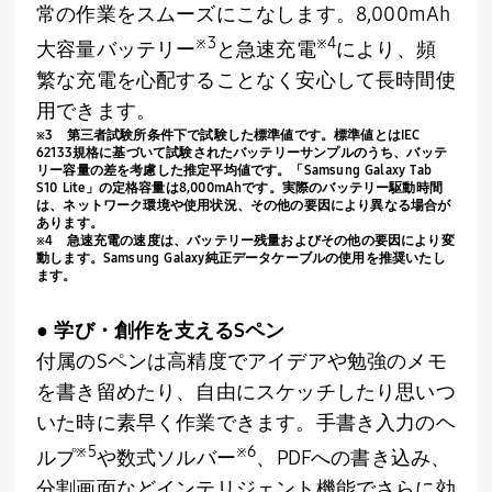
常の作業をスムーズにこなします。
8,000mAh
※
3
※
4
大容量バッテリー
と急速充電
により、頻
繁な充電を心配することなく安心して長時間使
用できます。
※3 第三者試験所条件下で試験した標準値です。標準値とは
IEC
62133
規格に基づいて試験されたバッテリーサンプルのうち、バッテ
リー容量の差を考慮した推定平均値です。「
Samsung Galaxy Tab
S10 Lite
」の定格容量は
8,000mAh
です。実際のバッテリー駆動時間
は、ネットワーク環境や使用状況、その他の要因により異なる場合が
あります。
※
4
急速充電の速度は、バッテリー残量およびその他の要因により変
動します。
Samsung Galaxy
純正データケーブルの使用を推奨いたし
ます。
● 学び・創作を支える
S
ペン
付属の
S
ペンは高精度でアイデアや勉強のメモ
を書き留めたり、自由にスケッチしたり思いつ
いた時に素早く作業できます。手書き入力のヘ
※
5
※
6
ルプ
や数式ソルバー
、
PDF
への書き込み、
分割画面などインテリジェント機能でさらに効