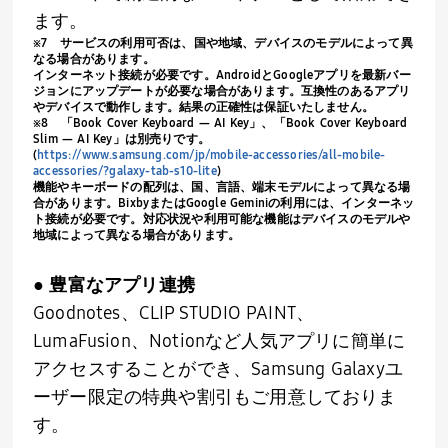
ます。
※
7
サービスの利用可否は、国や地域、デバイスのモデルによって異
なる場合があります。
インターネット接続が必要です。
Android
と
Google
アプリを最新バー
ジョンにアップデートが必要な場合があります。互換性のあるアプリ
やデバイスで動作します。結果の正確性は保証いたしません。
※
8
「
Book Cover Keyboard — AI Key
」、「
Book Cover Keyboard
Slim — AI Key
」は別売りです。
(
https://www.samsung.com/jp/mobile-accessories/all-mobile-
accessories/?galaxy-tab-s10-lite
)
機能やキーボードの配列は、国、言語、端末モデルによって異なる場
合があります。
Bixby
または
Google Gemini
の利用には、インターネッ
ト接続が必要です。対応状況や利用可能な機能はデバイスのモデルや
地域によって異なる場合があります。
● 豊富なアプリ連携
Goodnotes、
CLIP STUDIO PAINT
、
LumaFusion
、
Notion
など人気アプリに簡単に
アクセスすることができ、
Samsung Galaxy
ユ
ーザー限定の特典や割引もご用意しておりま
す。