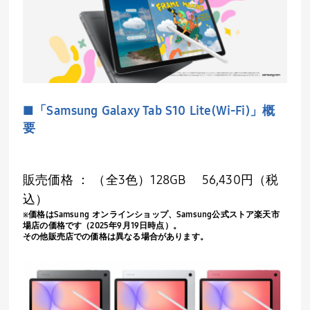
■「
Samsung Galaxy Tab S10 Lite(Wi-Fi)
」概
要
販売価格 ： （全
3
色）
128GB
56,430
円（税
込）
※価格は
Samsung
オンラインショップ、
Samsung
公式ストア楽天市
場店の価格です（
2025
年
9
月
19
日時点）。
その他販売店での価格は異なる場合があります。