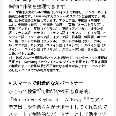
率的に作業を整理できます。
※
5
手書き入力のヘルプ機能はデバイス上で動作し、インターネット
接続は不要です。
Samsung
アカウントへのログインは必要です。 現
在、以下の言語に対応しています。アラビア語、中国語（中国本
土）、中国語（香港）、中国語（台湾）、英語（オーストラリア）、
英語（インド）、英語（イギリス）、英語（アメリカ）、オランダ
語、フランス語（カナダ）、フランス語（フランス）、ドイツ語、ヒ
ンディー語、インドネシア語、イタリア語、日本語、韓国語、ポーラ
ンド語、ポルトガル語（ブラジル）、ポルトガル語（ポルトガル）、
ルーマニア語、ロシア語、スペイン語（メキシコ）、スペイン語（ス
ペイン）、スペイン語（アメリカ）、スウェーデン語、タイ語、トル
コ語、ベトナム語。
※
6
数式ソルバー機能はデバイス上で動作し、インターネット接続は
不要です。
Samsung
アカウントへのログインが必要です。手書き認識
の精度によって計算結果が不正確になる場合があります。
S
ペンに対
応したデバイスでのみ利用可能です。
● スマートで創造的な
AI
パートナー
※
7
かこって検索
で翻訳や検索も直感的。
※８
「
Book Cover Keyboard
—
AI Key
」
でアイ
デア出しや作業を
AI
がサポートしてくれるので
スマートで創造的なパートナーとして活用でき