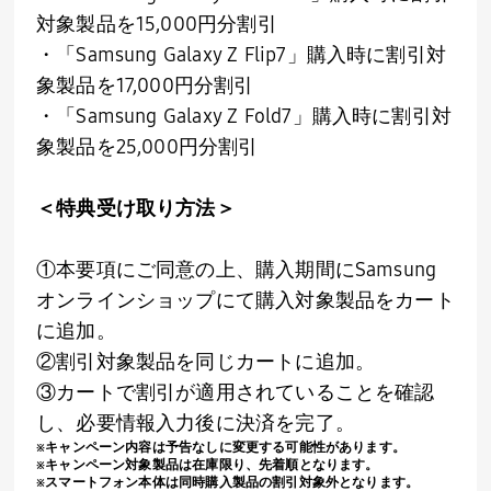
対象製品を
15,000
円分割引
・「
Samsung Galaxy Z Flip7
」購入時に割引対
象製品を
17,000
円分割引
・「
Samsung Galaxy Z Fold7
」購入時に割引対
象製品を
25,000
円分割引
＜特典受け取り方法＞
①本要項にご同意の上、購入期間に
Samsung
オンラインショップにて購入対象製品をカート
に追加。
②割引対象製品を同じカートに追加。
③カートで割引が適用されていることを確認
し、必要情報入力後に決済を完了。
※キャンペーン内容は予告なしに変更する可能性があります。
※キャンペーン対象製品は在庫限り、先着順となります。
※スマートフォン本体は同時購入製品の割引対象外となります。