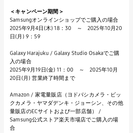
＜キャンペーン期間＞
Samsungオンラインショップでご購入の場合
2025年
9
月
4
日
(
木
) 18
：
30
～
2025
年
10
月
20
日
(
月
) 9
：
59
Galaxy Harajuku / Galaxy Studio Osakaでご購
入の場合
2025年
9
月
19
日
(
金
) 11
：
00
～
2025
年
10
月
20
日
(
月
)
営業終了時間まで
Amazon / 家電量販店（ヨドバシカメラ・ビッ
クカメラ・ヤマダデンキ・ジョーシン、その他
量販店の
EC
サイトおよび一部店舗）
/
Samsung
公式ストア楽天市場店でご購入の場
合