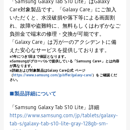
「
Samsung Galaxy Tab S10 Lite
」は
Galaxy
Care
対象製品です。「
Galaxy Care
」にご加入
いただくと、水没破損や落下等による画面割
れ、故障や盗難時に、無料もしくはわずかなご
負担金で端末の修理・交換が可能です。
「
Galaxy Care
」は万が一のアクシデントに備
えた安心なサービスを提供しております。
※
1
年につき
1
回まで保証となります。
※
Samsung
がグローバルで提供している「
Samsung Care+
」とは内容
が異なります。
※詳細および対象製品は
Galaxy Care
公式 ページ
（
https://www.samsung.com/jp/offer/galaxy-care/
）をご確認くだ
さい。
■製品詳細について
「
Samsung Galaxy Tab S10 Lite
」詳細
https://www.samsung.com/jp/tablets/galaxy-
tab-s/galaxy-tab-s10-lite-gray-128gb-sm-