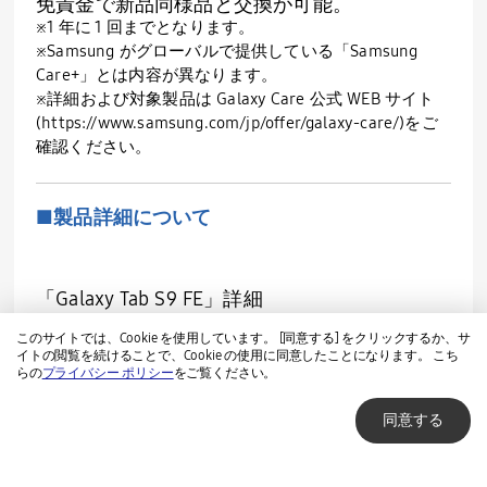
免責金で新品同様品と交換が可能。
※1 年に 1 回までとなります。
※Samsung がグローバルで提供している「Samsung
Care+」とは内容が異なります。
※詳細および対象製品は Galaxy Care 公式 WEB サイト
(https://www.samsung.com/jp/offer/galaxy-care/)をご
確認ください。
■製品詳細について
「Galaxy Tab S9 FE」詳細
https://www.samsung.com/jp/tablets/galaxy-
このサイトでは、Cookie を使用しています。 [同意する] をクリックするか、サ
tab-s/galaxy-tab-s9-fe-wifi-gray-128gb-sm-
イトの閲覧を続けることで、Cookie の使用に同意したことになります。 こち
らの
プライバシー ポリシー
をご覧ください。
x510nzaaxjp
「Galaxy Tab S9 FE シリーズ」純正アクセサリ
同意する
ー各種詳細
https://www.samsung.com/jp/mobile-