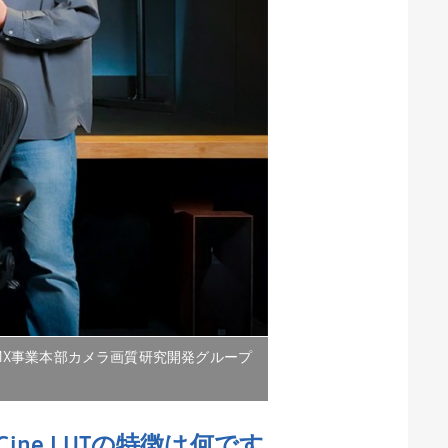
i Kim、MX事業本部カメラ画質研究開発グループ
Cine LUT
の特徴は何です