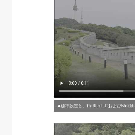
▲標準設定と、Thriller LUTおよびBloc