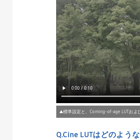
▲標準設定と、Coming-of-age LUTお
Q.
Cine LUT
はどのような