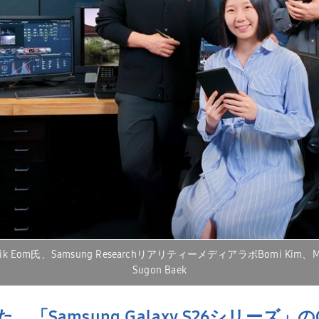
 Taesik Eom氏、Samsung ResearchリアリティーメディアラボBom
Sugon Baek
た、「
Samsung Galaxy S26
シリーズ」の