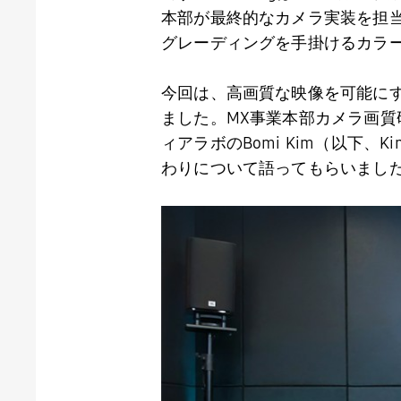
本部が最終的なカメラ実装を担
グレーディングを手掛けるカラ
今回は、高画質な映像を可能に
ました。
MX
事業本部カメラ画質
ィアラボの
Bomi Kim
（以下、
Ki
わりについて語ってもらいまし