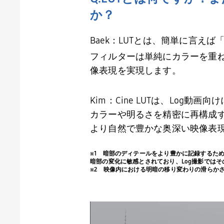
か？
Baek：
LUT
とは、簡単に言えば
フィルターは単純にカラーを重
像表現を実現します。
Kim：
Cine LUT
は、
Log
動画向け
カラーや明るさを精密に再構成
より自然で豊かな奥深い映像表
※
1
暗部のディテールをより豊かに記録するため
暗部の変化に敏感とされており、
Log
撮影ではそ
※
2
映像内における明暗の移り変わりの滑らかさ