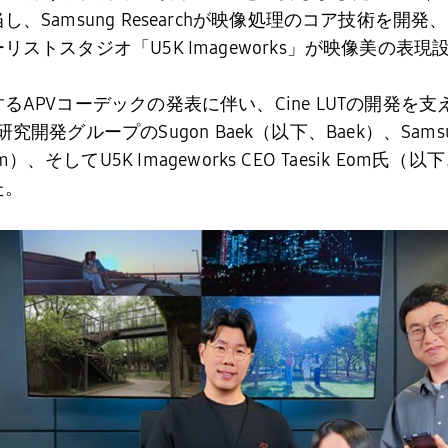
当し、
Samsung Research
が映像処理のコア技術を開発、
ーリストスタジオ「
U5K Imageworks
」が映像美の表現
する
APV
コーデックの発表に伴い、
Cine LUT
の開発を支
研究開発グループの
Sugon Baek
（以下、Baek）、
Sams
m
）、そして
U5K Imageworks CEO
Taesik Eom
氏（以下
た。