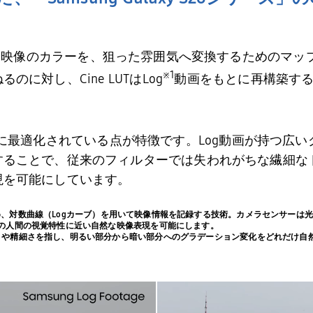
「映像のカラーを、狙った雰囲気へ変換するためのマッ
※
1
ねるのに対し、
Cine LUT
は
Log
動画をもとに再構築す
に最適化されている点が特徴です。
Log
動画が持つ広い
することで、従来のフィルターでは失われがちな繊細な
現を可能にしています。
、対数曲線（
Log
カーブ）を用いて映像情報を記録する技術。カメラセンサーは
の人間の視覚特性に近い自然な映像表現を可能にします。
や精細さを指し、明るい部分から暗い部分へのグラデーション変化をどれだけ自