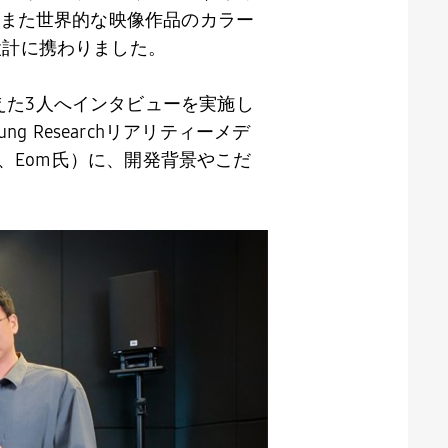
また世界的な映像作品のカラー
設計に携わりました。
えた
3
人へインタビューを実施し
ung Research
リアリティーメデ
、Eom氏）に、開発背景やこだ