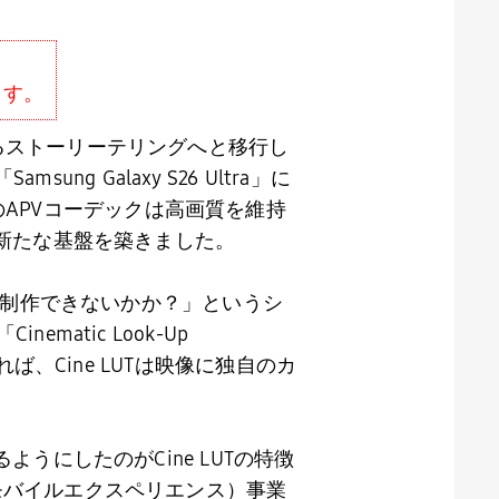
ます。
えるストーリーテリングへと移行し
「
Samsung Galaxy S26 Ultra
」に
の
APV
コーデックは高画質を維持
新たな基盤を築きました。
制作できないかか？」というシ
「
Cinematic Look-Up
れば、
Cine LUT
は映像に独自のカ
るようにしたのが
Cine LUT
の特徴
モバイルエクスペリエンス）事業