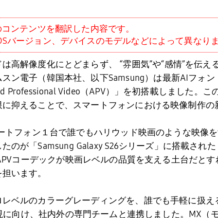
信のコンテンツを翻訳した内容です。
OSバージョン、デバイスのモデルなどによって異なり
は高解像度化にとどまらず、 “雰囲気”や“感情”を伝
ムスン電子（韓国本社、以下
Samsung
）は最新
AI
フォン
d Professional Video
（
APV
）」を初搭載しました。こ
限に抑えることで、スマートフォンにおける映像制作の
ートフォン１台で誰でもハリウッド映画のような映像を
したのが「
Samsung Galaxy S26
シリーズ」に搭載された
APV
コーデックが映画レベルの品質を支える土台だとす
を担います。
ロレベルのカラーグレーディングを、誰でも手軽に扱え
現に向け、社内外の専門チームと連携しました。
MX
（