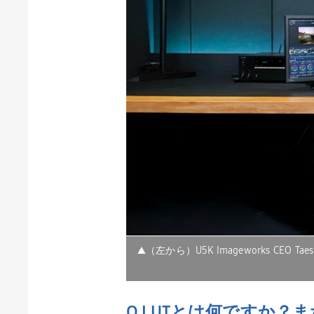
▲（左から）U5K Imageworks CEO
Q.
LUT
とは何ですか？ま