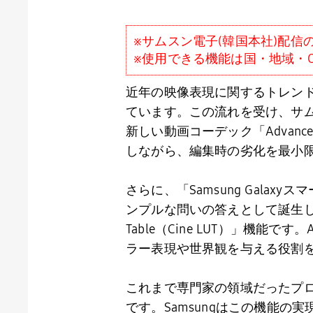
※サムスン電子(韓国本社)配
※使用できる機能は国・地域・
近年の映像表現に関するトレンド
ています。この流れを受け、サ
新しい動画コーデック「
Advance
しながら、編集時の劣化を最小
さらに、「
Samsung Galaxy
スマ
ンプルな問いの答えとして誕生
Table
（
Cine LUT
）」機能です。
ラー表現や世界観を与える役割
これまで専門家の領域だったプ
です。
Samsung
はこの機能の実