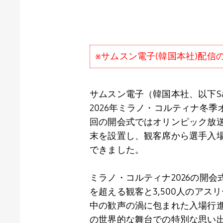
※サムスン電子(韓国本社)配
サムスン電子（韓国本社、以下
S
2026
年ミラノ・コルティナ冬季
回の開会式ではオリンピック放
末を設置し、観客席から選手入
できました。
ミラノ・コルティナ
2026
の開会
を超える観客と
3,500
人のアスリ
中の歓声の渦に包まれた入場行
の世界的な舞台での特別な思い