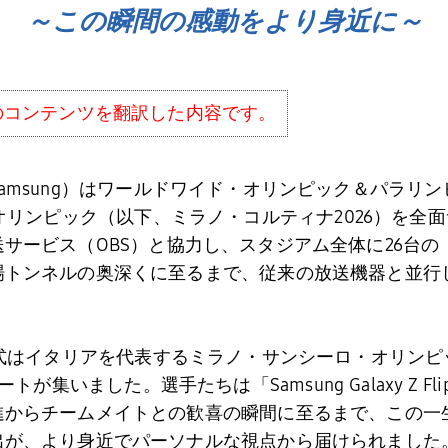
～この瞬間の感動をより身近に～
信のコンテンツを翻訳した内容です。
amsung
）はワールドワイド・オリンピック＆パラリン
オリンピック（以下、ミラノ・コルティナ
2026
）を全面
送サービス（
OBS
）と協力し、スタジアム全体に
26
台の
場トンネルの奥深くに至るまで、従来の放送機器と並行
式はイタリアを代表するミラノ・サンシーロ・オリンピ
ートが集いました。選手たちは「
Samsung Galaxy Z Fli
進からチームメイトとの歓喜の瞬間に至るまで、この一
出が、より身近でパーソナルな視点から届けられました