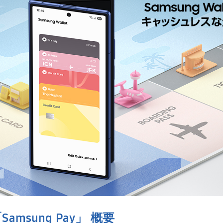
「
Samsung Pay
」 概要