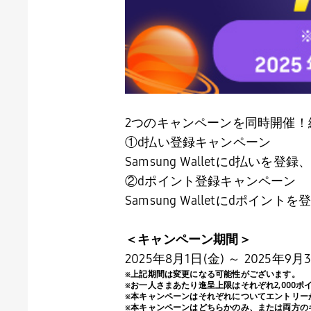
2つのキャンペーンを同時開催！
①d払い登録キャンペーン
Samsung Walletに
d
払いを登録
②dポイント登録キャンペーン
Samsung Walletに
d
ポイントを
＜キャンペーン期間＞
2025年
8
月
1
日
(
金
)
～
2025
年
9
月
※上記期間は変更になる可能性がございます。
※お一人さまあたり進呈上限はそれぞれ
2,000
ポ
※本キャンペーンはそれぞれについてエントリー
※本キャンペーンはどちらかのみ、または両方の