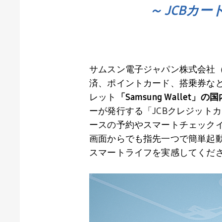
～ JCBカ
サムスン電子ジャパン株式会社
済、ポイントカード、搭乗券な
レット
「
Samsung Wallet
」の国
ーが発行する「
JCB
クレジットカ
ースの予約やスマートチェック
画面からでも指先一つで簡単起
スマートライフを実感してくだ