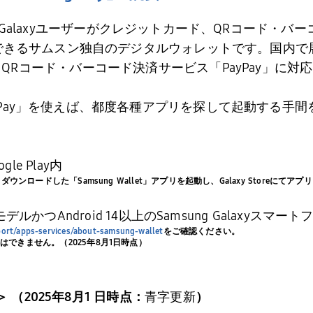
Galaxy
ユーザーがクレジットカード、
QR
コード・バー
できるサムスン独自のデジタルウォレットです。国内で
て
QR
コード・バーコード決済サービス「
PayPay
」に対応
Pay
」を使えば、都度各種アプリを探して起動する手間
t
ogle Play
内
、ダウンロードした「
Samsung Wallet
」アプリを起動し、
Galaxy Store
にてアプリ
売モデルかつ
Android 14
以上の
Samsung Galaxy
スマート
ort/apps-services/about-samsung-wallet
をご確認ください。
とはできません。（
2025
年
8
月
1
日時点）
＞
（
2025
年
8
月
1
日時点：
青字更新
）