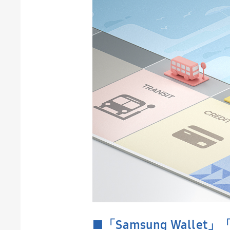
■「
Samsung Wallet
」