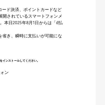
コード決済、ポイントカードなど
展開されているスマートフォンメ
。本日
2025
年
8
月
1
日からは「
d
払
を省き、瞬時に支払いが可能にな
をインストールしてください。
フォン