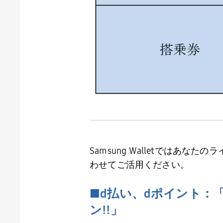
Samsung Walletでは
わせてご活用ください。
■
d
払い、
d
ポイント：
ン
!!
」