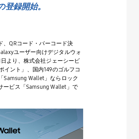
トの登録開始。
ド、
QR
コード・バーコード決
alaxy
ユーザー向けデジタルウォ
1
日より、株式会社ジェーシービ
ポイント」、国内
149
のゴルフコ
sung Wallet」ならロック
サービス「
Samsung Wallet
」で