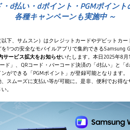
ード・d払い・dポイント・PGMポイン
各種キャンペーンも実施中 ～
（以下、サムスン）はクレジットカードやデビットカー
どを
1
つの安全なモバイルアプリで集約できる
Samsung G
内サービス拡大をお知らせ
いたします。本日
2025
年
8
月
ード」、
QR
コード・バーコード決済の「
d
払い」と「
d
インができる「
PGM
ポイント」が登録可能となります。「Sam
動、スムーズに支払い等が可能に。是非、便利でお得な
さい。