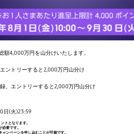
総額
4,000
万円を山分けいたします。
、エントリーすると
2,000
万円山分け
登録、エントリーすると
2,000
万円山分け
30
日
(
火
)23:59
イントとなります。
が必要です。
キャンペーンを申し込むことが可能です。