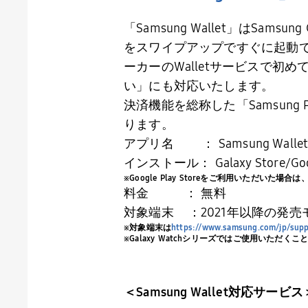
「
Samsung Wallet
」は
Samsung 
をスワイプアップですぐに起動
ーカーの
Wallet
サービスで初め
い」にも対応いたします。
決済機能を総称した「
Samsung 
ります。
アプリ名 ：
Samsung Walle
インストール：
Galaxy Store/Go
※
Google Play Store
をご利用いただいた場合は
料金
： 無料
対象端末
：2021年以降の発
※対象端末は
https://www.samsung.com/jp/supp
※
Galaxy Watch
シリーズではご使用いただくこ
＜
Samsung Wallet
対応サービス