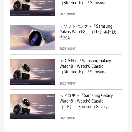
（Bluetooth） 「Samsung...
2025/08/01
＜ソフトバンク＞「Samsung
Galaxy Watch8」（LTE）本日販
売開始
2025/08/01
＜OPEN＞「Samsung Galaxy
Watch8｜Watch8 Classic」
（Bluetooth） 「Samsung...
2025/08/01
＜ドコモ＞「Samsung Galaxy
Watch8｜Watch8 Classic」
（LTE） 「Samsung Galaxy...
2025/08/01