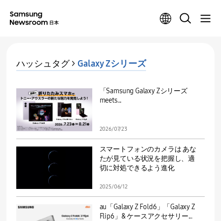
ハッシュタグ >
Galaxy Zシリーズ
「Samsung Galaxy Zシリーズ
meets...
2026/07/23
スマートフォンのカメラは あな
たが見ている状況を把握し、適
切に対処できるよう進化
2025/06/12
au「Galaxy Z Fold6」「Galaxy Z
Flip6」& ケースアクセサリー...