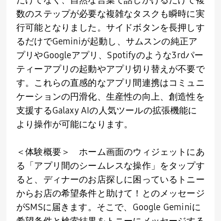
数のステップが必要な複雑なタスクも瞬時に実
行可能となりました。サイドボタンを長押しす
るだけで
Gemini
が起動し、サムスンの純正ア
プリや
Google
アプリ、
Spotify
のような
3rd
パー
ティーアプリの起動やアプリ切り替えが不要で
す。これらの直感的なアプリ間連携はコミュニ
ケーションの円滑化、生産性の向上、創造性を
支援する
Galaxy AI
の人気ツールの拡張機能に
より操作が可能になります。
＜体験概要＞ ホーム画面のウィジェットにあ
る「アプリ間のシームレスな操作」をタップす
ると、ディナーのお店探しに困っているトニー
からお店の希望条件と助けて！とのメッセージ
が
SMS
に届きます。そこで、
Google Gemini
に
希望条件と検索結果をトニーにメッセージする