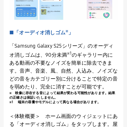
※
■「オーディオ消しゴム
」
「
Samsung Galaxy S25
シリーズ」のオーディ
※
1
オ消しゴムは、
90
分未満
のギャラリー内に
ある動画の不要なノイズを簡単に除去できま
す。音声、音楽、風、自然、人込み、ノイズな
どの音をカテゴリー別に分けることで特定の音
を弱めたり、完全に消すことが可能です。
※ 映像に存在する音によって結果が変わる可能性があります。結果
の正確さは保証いたしません。
※1 端末の容量やモデルによって異なる場合があります。
＜体験概要＞ ホーム画面のウィジェットにあ
る「オーディオ消しゴム」をタップします。屋