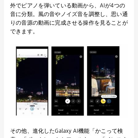
外でピアノを弾いている動画から、
AI
が
4
つの
音に分類。風の音やノイズ音を調整し、思い通
りの音源の動画に完成させる操作を見ることが
できます。
その他、進化した
Galaxy AI
機能「かこって検