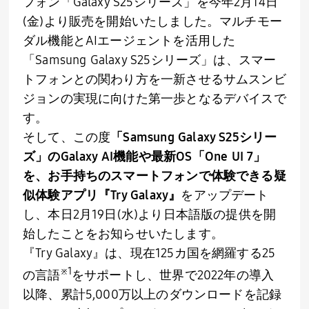
フォン「
Galaxy S25
シリーズ」を今年
2
月
14
日
(
金
)
より販売を開始いたしました。マルチモー
ダル機能と
AI
エージェントを活用した
「
Samsung Galaxy S25
シリーズ」は、スマー
トフォンとの関わり方を一新させるサムスンビ
ジョンの実現に向けた第一歩となるデバイスで
す。
そして、この度
「
Samsung Galaxy S25
シリー
ズ」の
Galaxy AI
機能や最新
OS
「
One UI 7
」
を、お手持ちのスマートフォンで体験できる疑
似体験アプリ『
Try Galaxy
』
をアップデート
し、本日
2
月
19
日
(
水
)
より日本語版の提供を開
始したことをお知らせいたします。
『Try Galaxy』は、現在
125
カ国を網羅する
25
※
1
の言語
をサポートし、世界で
2022
年の導入
以降、累計
5,000
万以上のダウンロードを記録