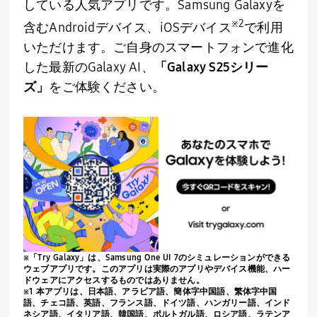
している人気アプリです。
Samsung Galaxy
を
※
2
含む
Android
デバイス、
iOS
デバイス
で利用
いただけます。ご自身のスマートフォンで進化
した最新の
Galaxy AI
、
「
Galaxy S25
シリー
ズ」
をご体験ください。
※「
Try Galaxy
」は、
Samsung One UI 7
のシミュレーションができる
ウェブアプリです。このアプリは実際のアプリやデバイス機能、ハー
ドウェアにアクセスするものではありません。
※1 本アプリは、日本語、アラビア語、簡体字中国語、繁体字中国
語、チェコ語、英語、フランス語、ドイツ語、ハンガリー語、インド
ネシア語、イタリア語、韓国語、ポルトガル語、ロシア語、ラテンア