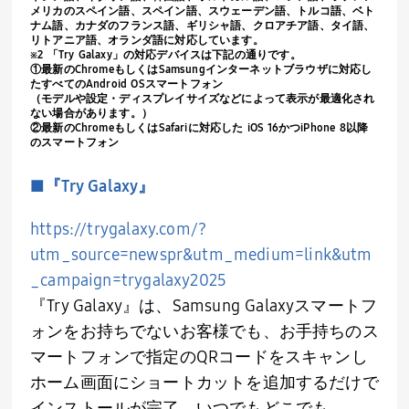
メリカのスペイン語、スペイン語、スウェーデン語、トルコ語、ベト
ナム語、カナダのフランス語、ギリシャ語、クロアチア語、タイ語、
リトアニア語、オランダ語に対応しています。
※2 「Try Galaxy」の対応デバイスは下記の通りです。
①最新のChromeもしくはSamsungインターネットブラウザに対応し
たすべてのAndroid OSスマートフォン
（モデルや設定・ディスプレイサイズなどによって表示が最適化され
ない場合があります。）
②最新のChromeもしくはSafariに対応した iOS 16かつiPhone 8以降
のスマートフォン
■『
Try Galaxy
』
https://trygalaxy.com/?
utm_source=newspr&utm_medium=link&utm
_campaign=trygalaxy2025
『
Try Galaxy
』は、
Samsung Galaxy
スマートフ
ォンをお持ちでないお客様でも、お手持ちのス
マートフォンで指定の
QR
コードをスキャンし
ホーム画面にショートカットを追加するだけで
インストールが完了。いつでもどこでも、