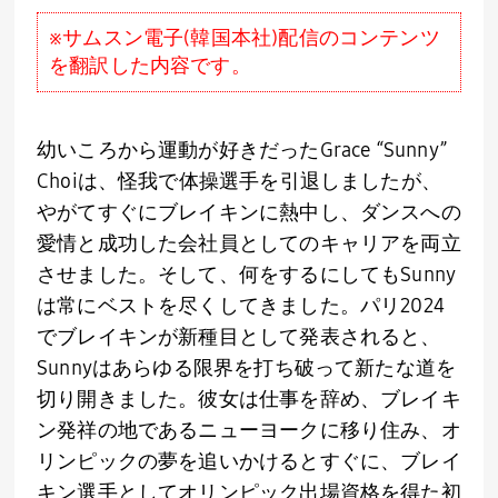
※サムスン電子(韓国本社)配信のコンテンツ
を翻訳した内容です。
幼いころから運動が好きだった
Grace “Sunny”
Choi
は、怪我で体操選手を引退しましたが、
やがてすぐにブレイキンに熱中し、ダンスへの
愛情と成功した会社員としてのキャリアを両立
させました。そして、何をするにしても
Sunny
は常にベストを尽くしてきました。パリ
2024
でブレイキンが新種目として発表されると、
Sunny
はあらゆる限界を打ち破って新たな道を
切り開きました。彼女は仕事を辞め、ブレイキ
ン発祥の地であるニューヨークに移り住み、オ
リンピックの夢を追いかけるとすぐに、ブレイ
キン選手としてオリンピック出場資格を得た初