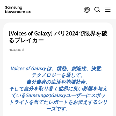
[Voices of Galaxy] パリ2024で限界を破
るブレイカー
2024/08/16
Voices of Galaxy は、情熱、創造性、決意、
テクノロジーを通して、
自分自身の生活や地域社会、
そして自分を取り巻く世界に良い影響を与え
ているSamsungのGalaxyユーザーにスポッ
トライトを当てたレポートをお伝えするシリ
ーズです。