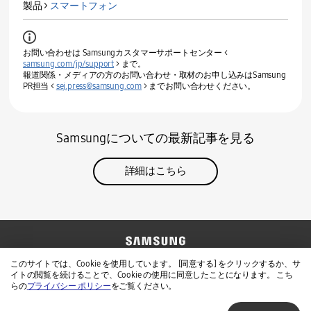
製品 >
スマートフォン
お問い合わせは Samsungカスタマーサポートセンター <
samsung.com/jp/support
> まで。
報道関係・メディアの方のお問い合わせ・取材のお申し込みはSamsung
PR担当 <
sej.press@samsung.com
> までお問い合わせください。
Samsungについての最新記事を見る
詳細はこちら
お問い合わせ
Samsung公式サイト
このサイトでは、Cookie を使用しています。 [同意する] をクリックするか、サ
イトの閲覧を続けることで、Cookie の使用に同意したことになります。 こち
免責事項
個人情報保護方針
らの
プライバシー ポリシー
をご覧ください。