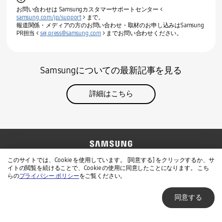
お問い合わせは Samsungカスタマーサポートセンター <
samsung.com/jp/support
> まで。
報道関係・メディアの方のお問い合わせ・取材のお申し込みはSamsung
PR担当 <
sej.press@samsung.com
> までお問い合わせください。
Samsungについての最新記事を見る
詳細はこちら
お問い合わせ
Samsung公式サイト
このサイトでは、Cookie を使用しています。 [同意する] をクリックするか、サ
イトの閲覧を続けることで、Cookie の使用に同意したことになります。 こち
免責事項
個人情報保護方針
らの
プライバシー ポリシー
をご覧ください。
同意する