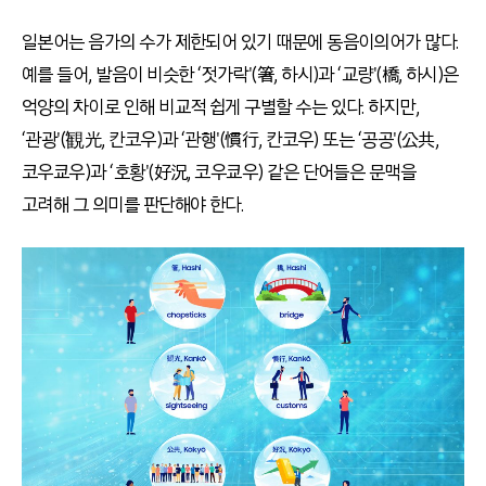
일본어는 음가의 수가 제한되어 있기 때문에 동음이의어가 많다.
예를 들어, 발음이 비슷한 ‘젓가락'(箸, 하시)과 ‘교량'(橋, 하시)은
억양의 차이로 인해 비교적 쉽게 구별할 수는 있다. 하지만,
‘관광'(観光, 칸코우)과 ‘관행'(慣行, 칸코우) 또는 ‘공공'(公共,
코우쿄우)과 ‘호황'(好況, 코우쿄우) 같은 단어들은 문맥을
고려해 그 의미를 판단해야 한다.