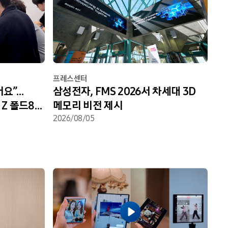
프레스센터
어요”…
삼성전자, FMS 2026서 차세대 3D
Z 폴드8
메모리 비전 제시
 개통 현장
2026/08/05