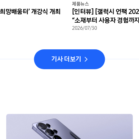
제품뉴스
년희망배움터’ 개강식 개최
[인터뷰] [갤럭시 언팩 202
“소재부터 사용자 경험까
Z 시리즈 하드웨어 혁신 
2026/07/30
기사 더보기