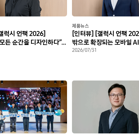
제품뉴스
갤럭시 언팩 2026]
[인터뷰] [갤럭시 언팩 202
 모든 순간을 디자인하다”…
밖으로 확장되는 모바일 AI
더블·워치 디자인 스토리
삼성전자 ‘인텔리전트 아이
2026/07/31
탄생