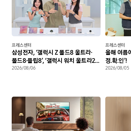
프레스센터
프레스센터
삼성전자, ‘갤럭시 Z 폴드8 울트라·
올해 여름에
폴드8·플립8’, ‘갤럭시 워치 울트라2·
정.확.인’!
워치9’ 국내 공식 출시
2026/08/06
2026/08/05