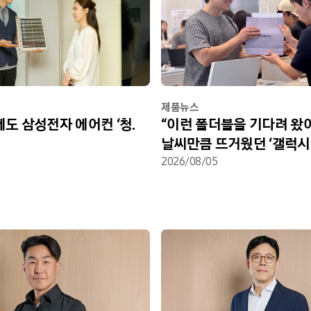
제품뉴스
도 삼성전자 에어컨 ‘청.
“이런 폴더블을 기다려 왔
날씨만큼 뜨거웠던 ‘갤럭시 
울트라·폴드8·플립8’ 사전
2026/08/05