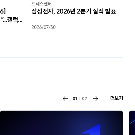
프레스센터
6]
삼성전자, 2026년 2분기 실적 발표
지”…갤럭시
비하인드
2026/07/30
더보기
01
07