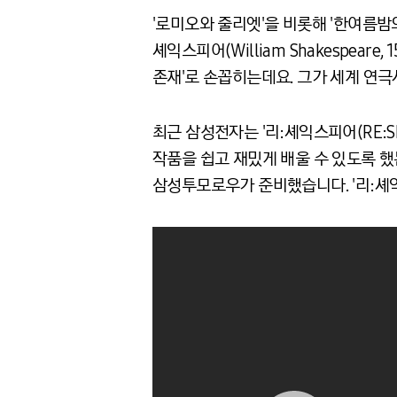
'로미오와 줄리엣'을 비롯해 '한여름밤의 
셰익스피어(William Shakespear
존재'로 손꼽히는데요. 그가 세계 연
최근 삼성전자는 '리:셰익스피어(RE:S
작품을 쉽고 재밌게 배울 수 있도록 했
삼성투모로우가 준비했습니다. '리:셰익