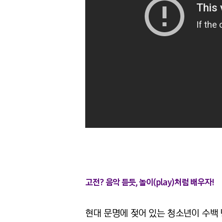
고전? 음악 듣듯, 놀이(play)처럼 배우자!
현대 문명에 젖어 있는 청소년이 수백 