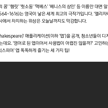
꿈' '햄릿' '헛소동' '맥베스' '베니스의 상인' 등 이름만 대면
e, 1564~1616)는 영국이 낳은 세계 최고의 극작가입니다. '엘
극사에서 차지하는 위상은 오늘날까지도 막강합니다.
hakespeare)' 애플리케이션(이하 '앱')을 공개, 청소년들
는데요. '영어로 된 앱이어서 사용법이 어렵진 않을까?' 고민하는
스피어' 앱 똑똑하게 즐기는 세 가지 팁!