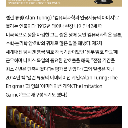
앨런 튜링(Alan Turing). ‘컴퓨터과학과 인공지능의 아버지’로
불리는 인물이다. 1912년 태어나 한창 나이인 42세 때
비극적으로 생을 마감한 그는 짧은 생애 동안 컴퓨터과학은 물론,
수학∙논리학∙암호학의 귀재로 많은 일을 해냈다. 제2차
세계대전 당시엔 영국 암호 해독기관이었던 ‘정부 암호 학교’에
근무하며 나치스 독일의 중요한 암호들을 해독, “전쟁 기간을
최소 4년은 단축시켰다”는 평가를 받았다. (그의 일생은 지난
2014년 책 ‘앨런 튜링의 이미테이션 게임<Alan Turing: The
Enigma>’과 영화 ‘이미테이션 게임<The Imitation
Game>’으로 재구성되기도 했다.)