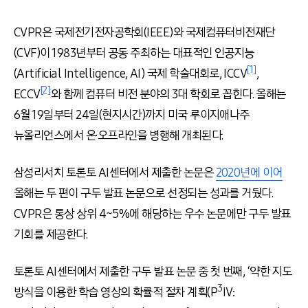
CVPR은 국제전기전자공학회
(IEEE)
와 국제컴퓨터비전재단
(CVF)
이
1983
년부터 공동 주최하는 대표적인 인공지능
[1]
(Artificial Intelligence, AI)
국제 학술대회로
, ICCV
,
[2]
ECCV
와 함께 컴퓨터 비전 분야의
3
대 학회로 꼽힌다
. 올해
는
6
월
19
일부터
24
일
(
현지시간
)
까지 미국 루이지애나주
뉴올리언스에서 온·오프라인을 병행해 개최된다
.
삼성리서치 토론토
AI
센터에서 제출한 논문은
2020
년에
이어
올해는 두 편이 구두 발표 논문으로 선정되는 성과를 거뒀다
.
CVPR
은 통상 상위
4~5%
에 해당하는 우수 논문에만 구두 발표
기회를 제공한다
.
토론토
AI
센터에서 제출한 구두 발표 논문 중 첫 번째
, ‘
약한 지도
3
방식을 이용한 학습 영상의 확률적 절차 계획
(
P
IV: