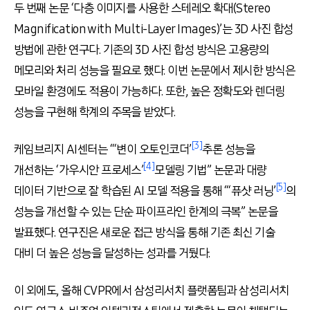
두 번째 논문
‘
다층 이미지를 사용한 스테레오 확대
(Stereo
Magnification with Multi-Layer Images)’
는
3D
사진 합성
방법에 관한 연구다
.
기존의
3D
사진 합성 방식은 고용량의
메모리와 처리 성능을 필요로 했다
.
이번 논문에서 제시한 방식은
모바일 환경에도 적용이 가능하다
.
또한
,
높은 정확도와 렌더링
성능을 구현해 학계의 주목을 받았다
.
[3]
케임브리지
AI
센터는
“‘
변이 오토인코더
’
추론 성능을
[4]
개선하는
‘
가우시안 프로세스
’
모델링 기법
”
논문과 대량
[5]
데이터 기반으로 잘 학습된
AI
모델 적용을 통해
“‘
퓨샷 러닝
’
의
성능을 개선할 수 있는 단순 파이프라인 한계의 극복
”
논문을
발표했다
.
연구진은 새로운 접근 방식을 통해 기존 최신 기술
대비 더 높은 성능을 달성하는 성과를 거뒀다
.
이 외에도
,
올해
CVPR
에서 삼성리서치 플랫폼팀과 삼성리서치