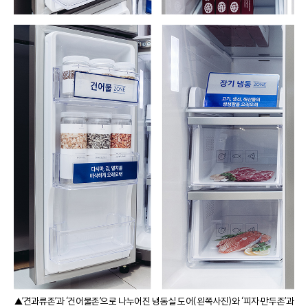
▲’견과류존’과 ‘건어물존’으로 나누어진 냉동실 도어(왼쪽사진)와 ‘피자·만두존’과