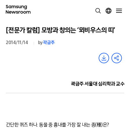
[전문가 칼럼] 모방과 창의는 ‘뫼비우스의 띠’
2014/11/14
by
곽금주
곽금주 서울대 심리학과 교수
간단한 퀴즈 하나. 동물 중 흉내를 가장 잘 내는 종(種)은?