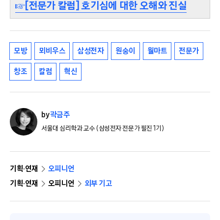
☞[전문가 칼럼] 호기심에 대한 오해와 진실
모방
뫼비우스
삼성전자
원숭이
월마트
전문가
창조
칼럼
혁신
by
곽금주
서울대 심리학과 교수 (삼성전자 전문가 필진 1기)
기획·연재
오피니언
기획·연재
오피니언
외부 기고