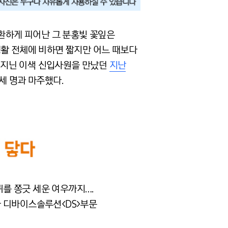
 환하게 피어난 그 분홍빛 꽃잎은
생활 전체에 비하면 짧지만 어느 때보다
 지닌 이색 신입사원을 만났던
지난
세 명과 마주했다.
귀를 쫑긋 세운 여우까지….
전자 디바이스솔루션<DS>부문