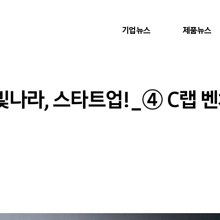
기업뉴스
제품뉴스
 빛나라, 스타트업!_④ C랩