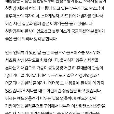
태양광을 이용한 충전방식부터 환경오염이 없는 소재사용 등이
친환경 제품의 컨셉에 부합이 되고 있는 부분인데요. 완소남이
블루어스의 디자이너, 소재개발자, 하드웨어 개발자를 만나서
이런 저런 질문과 함께 좋은 이야기들을 듣고 왔습니다.
친환경폰에 관심이 있으셨고 블루어스가 궁금하셨던 분들에게
좋은 글이 되리라 생각을 합니다.
먼저 인터뷰가 있던 날. 들뜬 마음으로 블루어스를 보기위해
서초동 삼성본관으로 향했습니다. 출시하지 않은 신제품을
본다는 기대감으로 가슴이 쿵쾅쿵광 거렸죠. 휴대폰에 관심이
많다거나 얼리어답터라면 누구라도 저같은 심정이었겠죠?
더군다나 친환경 폰이라니 더더욱 그 내용물에 관심이 더 가지
않겠습니까? 저나름 대로 이런저런 상상들을 하고 갔습니다.
이제는 핸드폰충전기 따위는 필요 없을꺼야! 핸드폰 살꺼
기왕이면 친환경폰으로 구입해서 나부터 이산화탄소 배출량을
줄이자. 등등의 머릿속을 맴도는 즐거운 상상들로 발걸음을