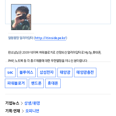
얼렁뚱땅 얼리아답터 (
http://itinside.pe.kr/
)
완소남님은 2009 네이버 파워블로거로 선정되신 얼리아답터로 Mp3p,휴대폰,
PMP, 노트북 등 각 종 IT제품에 대한 무한열정을 지니신 분이랍니다.
sec
블루어스
삼성전자
태양광
태양광충전
파워블로거
핸드폰
휴대폰
기업뉴스
상생/환경
기획·연재
오피니언