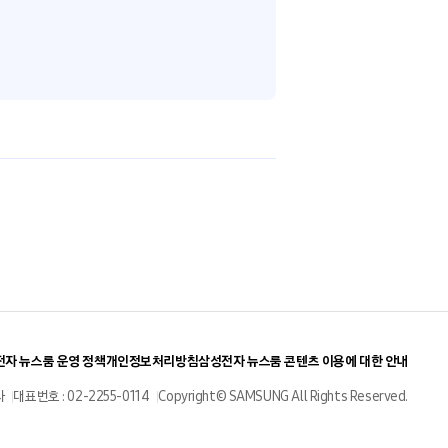
자 뉴스룸 운영 정책
개인정보처리방침
삼성전자 뉴스룸 콘텐츠 이용에 대한 안내
사
대표번호 : 02-2255-0114
Copyright© SAMSUNG All Rights Reserved.