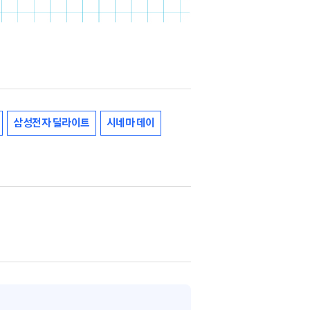
삼성전자 딜라이트
시네마 데이