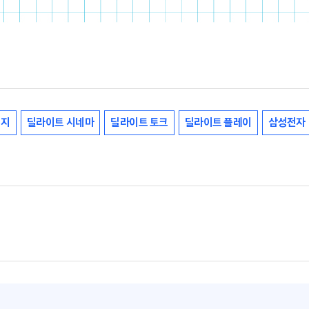
이지
딜라이트 시네마
딜라이트 토크
딜라이트 플레이
삼성전자