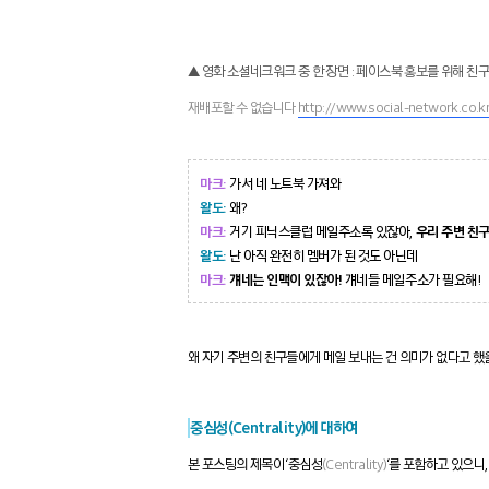
▲ 영화 소셜네크워크 중 한 장면 : 페이스북 홍보를 위해 친구
재배포할 수 없습니다
http://www.social-network.co.k
마크:
가서 네 노트북 가져와
왈도:
왜?
마크:
거기 피닉스클럽 메일주소록 있잖아,
우리 주변 친구
왈도:
난 아직 완전히 멤버가 된 것도 아닌데
마크:
걔네는 인맥이 있잖아!
걔네들 메일주소가 필요해!
왜 자기 주변의 친구들에게 메일 보내는 건 의미가 없다고 
중심성(Centrality)에 대하여
본 포스팅의 제목이 ‘중심성
(Centrality)
‘를 포함하고 있으니