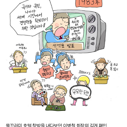
물끄러미 호텔 창밖을 내다보던 이병철 회장의 깊게 패인