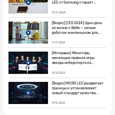
LED от Samsung стирает...
12.01.2024
[Видео] [CES 2024] Один день
из жизни с Ballie — умным
роботом-компаньоном для...
11.01.2024
[Интервью] Мониторы,
меняющие правила игры:
звезды киберспорта из...
15.12.2023
[Видео] MICRO LED раздвигает
границы и устанавливает
новый стандарт качества...
19.10.2023