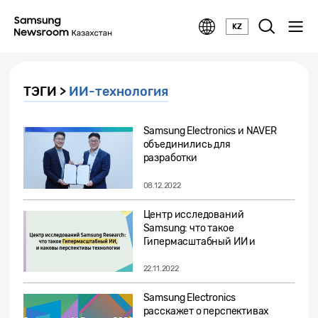
KZ
ТЭГИ >
ИИ-технология
Samsung Electronics и NAVER
объединились для
разработки
полупроводниковых...
08.12.2022
Центр исследований
Samsung: что такое
Гипермасштабный ИИ и
каковы перспективы...
22.11.2022
Samsung Electronics
расскажет о перспективах