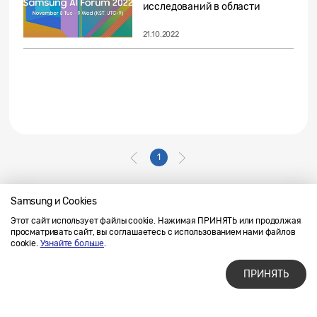
исследований в области
искусственного...
21.10.2022
1
Samsung и Cookies
Этот сайт использует файлы cookie. Нажимая ПРИНЯТЬ или продолжая
Напишите нам
SAMSUNG.COM
просматривать сайт, вы соглашаетесь с использованием нами файлов
Условия использования материалов
cookie.
Узнайте больше
.
Конфиденциальность и файлы cookie
ПРИНЯТЬ