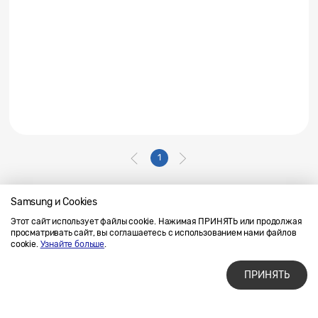
1
Samsung и Cookies
Этот сайт использует файлы cookie. Нажимая ПРИНЯТЬ или продолжая
Напишите нам
SAMSUNG.COM
просматривать сайт, вы соглашаетесь с использованием нами файлов
Условия использования материалов
cookie.
Узнайте больше
.
Конфиденциальность и файлы cookie
ПРИНЯТЬ